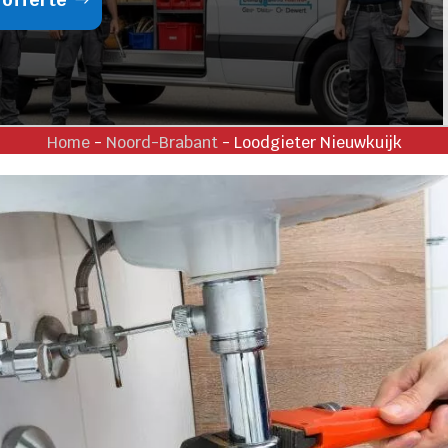
Home
-
Noord-Brabant
-
Loodgieter Nieuwkuijk