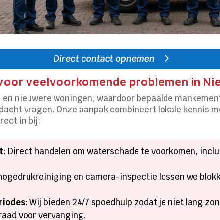
Direct contact opnemen
 voor veelvoorkomende problemen in Ni
re en nieuwere woningen, waardoor bepaalde mankement
ndacht vragen. Onze aanpak combineert lokale kennis m
ect in bij:
t
: Direct handelen om waterschade te voorkomen, inclus
 hogedrukreiniging en camera-inspectie lossen we blok
riodes
: Wij bieden 24/7 spoedhulp zodat je niet lang z
raad voor vervanging.