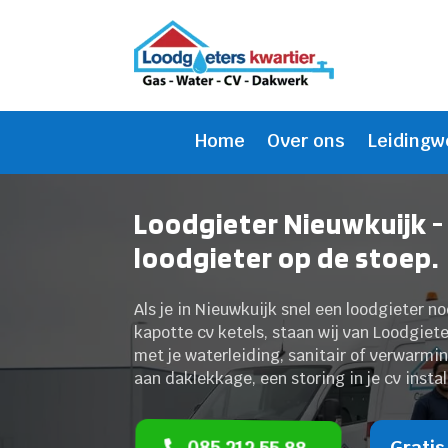
Home
Over ons
Leidingw
Loodgieter Nieuwkuijk -
loodgieter op de stoep.
Als je in Nieuwkuijk snel een loodgieter n
kapotte cv ketels, staan wij van Loodgiete
met je waterleiding, sanitair of verwarmin
aan daklekkage, een storing in je cv insta
085 212 55 88
Gratis