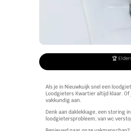
🏆 Elder
Als je in Nieuwkuijk snel een loodgi
Loodgieters Kwartier altijd klaar. O
vakkundig aan.
Denk aan daklekkage, een storing in j
loodgietersprobleem, van wc verstopt
Benieuwd naar onze vakmanschap? K