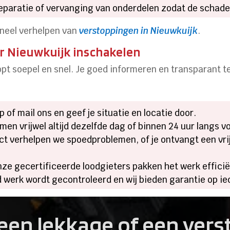
reparatie of vervanging van onderdelen zodat de schade 
ioneel verhelpen van
verstoppingen in Nieuwkuijk
.
r Nieuwkuijk inschakelen
pt soepel en snel. Je goed informeren en transparant t
p of mail ons en geef je situatie en locatie door.
men vrijwel altijd dezelfde dag of binnen 24 uur langs 
ect verhelpen we spoedproblemen, of je ontvangt een vri
nze gecertificeerde loodgieters pakken het werk efficië
 werk wordt gecontroleerd en wij bieden garantie op ie
een lekkage of een ver