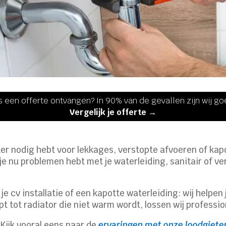
s een offerte ontvangen? In 90% van de gevallen zijn wij g
Vergelijk je offerte →
eter nodig hebt voor lekkages, verstopte afvoeren of kapo
f je nu problemen hebt met je waterleiding, sanitair of v
e cv installatie of een kapotte waterleiding: wij helpen j
 tot radiator die niet warm wordt, lossen wij professio
ijk vooral eens naar de
ervaringen met onze loodgiete