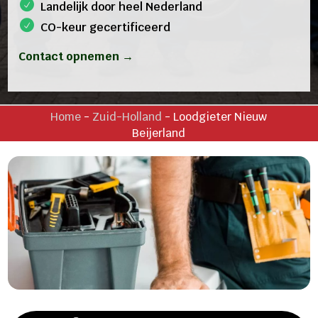
Landelijk door heel Nederland
CO-keur gecertificeerd
Contact opnemen →
Home
-
Zuid-Holland
-
Loodgieter Nieuw
Beijerland