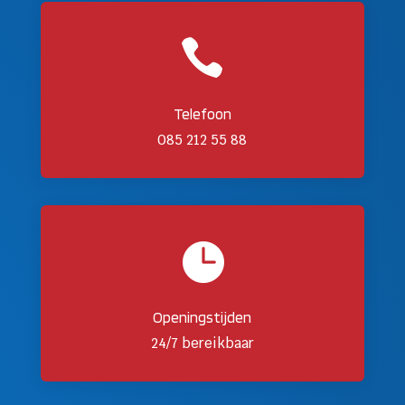

Telefoon
085 212 55 88

Openingstijden
24/7 bereikbaar