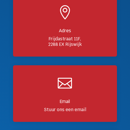

Adres
Frijdastraat 11F,
2288 EX Rijswijk

Email
Stuur ons een email