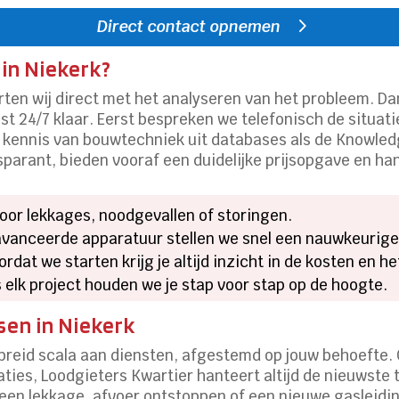
Direct contact opnemen
in Niekerk?
rten wij direct met het analyseren van het probleem. D
list 24/7 klaar. Eerst bespreken we telefonisch de situat
e kennis van bouwtechniek uit databases als de Knowl
arant, bieden vooraf een duidelijke prijsopgave en han
oor lekkages, noodgevallen of storingen.
vanceerde apparatuur stellen we snel een nauwkeurige
rdat we starten krijg je altijd inzicht in de kosten en h
 elk project houden we je stap voor stap op de hoogte.
sen in Niekerk
breid scala aan diensten, afgestemd op jouw behoefte.
aties, Loodgieters Kwartier hanteert altijd de nieuwste
een lekkage, afvoer ontstoppen of een nieuwe gasleidin