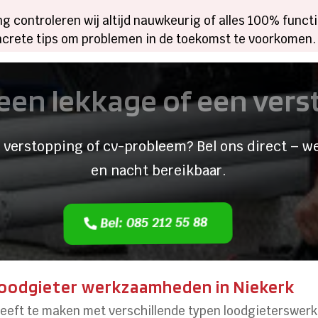
g controleren wij altijd nauwkeurig of alles 100% funct
crete tips om problemen in de toekomst te voorkomen.
een lekkage of een ver
 verstopping of cv-probleem? Bel ons direct – we
en nacht bereikbaar.
Bel: 085 212 55 88
oodgieter werkzaamheden in Niekerk
 heeft te maken met verschillende typen loodgieterswerk