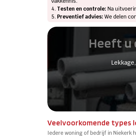
vakkennis.
Testen en controle:
Na uitvoerin
Preventief advies:
We delen con
Heeft u 
Lekkage,
Veelvoorkomende types l
Iedere woning of bedrijf in Niekerk