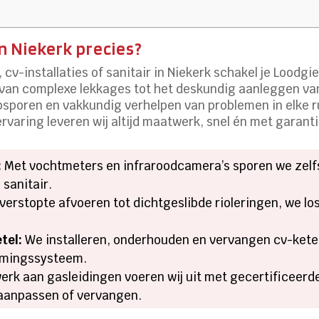
n Niekerk precies?
cv-installaties of sanitair in Niekerk schakel je Loodgie
 van complexe lekkages tot het deskundig aanleggen van
psporen en vakkundig verhelpen van problemen in elke ru
varing leveren wij altijd maatwerk, snel én met garanti
:
Met vochtmeters en infraroodcamera’s sporen we zelfs
 sanitair.
verstopte afvoeren tot dichtgeslibde rioleringen, we lo
tel:
We installeren, onderhouden en vervangen cv-ketels 
armingssysteem.
werk aan gasleidingen voeren wij uit met gecertificeerd
 aanpassen of vervangen.