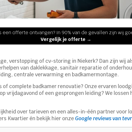
s een offerte ontvangen? In 90% van de gevallen zijn wij g
Vergelijk je offerte →
kage, verstopping of cv-storing in Niekerk? Dan zijn wij 
verhelpen van daklekkage, sanitair reparatie of onderho
eiding, centrale verwarming en badkamermontage.
s of complete badkamer renovatie? Onze ervaren loodgie
 op vrijdagavond of een gesprongen leiding? We lossen 
lijkheid over tarieven en een alles-in-één partner voor
ers Kwartier én bekijk hier onze
Google reviews van tev