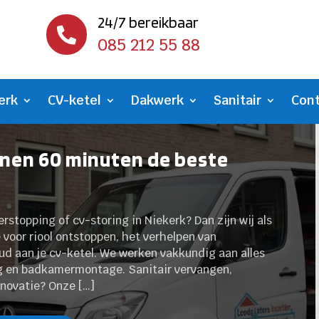
24/7 bereikbaar

085 212 55 88
erk
CV-ketel
Dakwerk
Sanitair
Con
nnen 60 minuten de beste
erstopping of cv-storing in Niekerk? Dan zijn wij als
 voor riool ontstoppen, het verhelpen van
ud aan je cv-ketel. We werken vakkundig aan alles
g en badkamermontage. Sanitair vervangen,
novatie? Onze […]