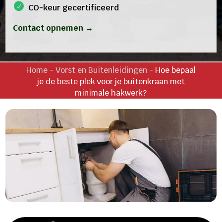
CO-keur gecertificeerd
Contact opnemen →
Home
-
Vorst en Buitenleidingen
-
Hoe bepaal
je de beste plek voor je buitenkraan met
minimale hakwerk?