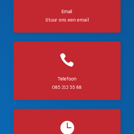
Email
Stuur ons een email

Telefoon
085 212 55 88
