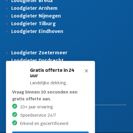
Loodgieter Breda
Loodgieter Arnhem
Loodgieter Nijmegen
Loodgieter Tilburg
Loodgieter Eindhoven
Loodgieter Zoetermeer
Loodgieter Dordrecht
Loodgieter Rijswijk
Gratis offerte in 24
M
uur
Loodgieter Schiedam
Landelijke dekking.
Loodgieter Leidschendam
Loodgieter Hilversum
Vraag binnen 10 seconden een
gratis offerte aan.
10+ jaar ervaring
Spoedservice 24/7
Erkend en gecertificeerd