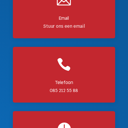

Email
Stuur ons een email

Telefoon
085 212 55 88