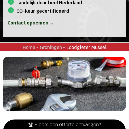
Landelijk door heel Nederland
CO-keur gecertificeerd
Contact opnemen →
Home
-
Groningen
-
Loodgieter Mussel
🏆 Elders een offerte ontvangen?