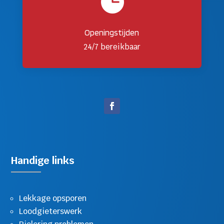

Openingstijden
24/7 bereikbaar
Handige links
Lekkage opsporen
Loodgieterswerk