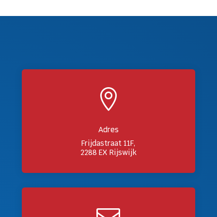

Adres
Frijdastraat 11F,
2288 EX Rijswijk