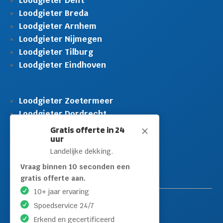
Loodgieter Delft
Loodgieter Breda
Loodgieter Arnhem
Loodgieter Nijmegen
Loodgieter Tilburg
Loodgieter Eindhoven
Loodgieter Zoetermeer
Loodgieter Dordrecht
Loodgieter Rijswijk
Gratis offerte in 24
M
uur
Loodgieter Schiedam
Landelijke dekking.
Loodgieter Leidschendam
Loodgieter Hilversum
Vraag binnen 10 seconden een
gratis offerte aan.
10+ jaar ervaring
Spoedservice 24/7
Erkend en gecertificeerd