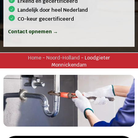
Erkend en gecertificeerd
Landelijk door heel Nederland
CO-keur gecertificeerd
Contact opnemen →
Home
-
Noord-Holland
-
Loodgieter
Monnickendam