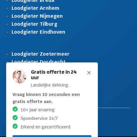
Loodgieter Breda
Loodgieter Arnhem
Loodgieter Nijmegen
Loodgieter Tilburg
Loodgieter Eindhoven
Loodgieter Zoetermeer
Loodgieter Dordrecht
Loodgieter Rijswijk
Gratis offerte in 24
M
uur
Loodgieter Schiedam
Landelijke dekking.
Loodgieter Leidschendam
Loodgieter Hilversum
Vraag binnen 10 seconden een
gratis offerte aan.
10+ jaar ervaring
Spoedservice 24/7
Erkend en gecertificeerd