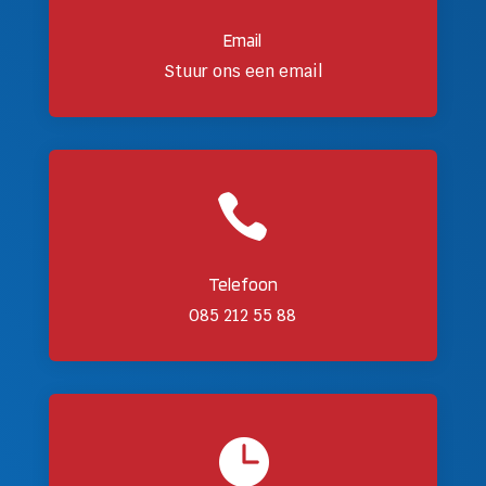
Email
Stuur ons een email

Telefoon
085 212 55 88
