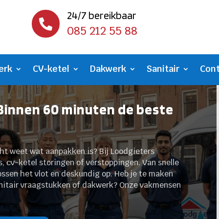
24/7 bereikbaar

085 212 55 88
erk
CV-ketel
Dakwerk
Sanitair
Con
Binnen 60 minuten de beste
cht weet wat aanpakken is? Bij Loodgieters
es, cv-ketel storingen of verstoppingen. Van snelle
lossen het vlot en deskundig op. Heb je te maken
sanitair vraagstukken of dakwerk? Onze vakmensen