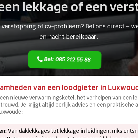
een lekkage of een ver
 verstopping of cv-probleem? Bel ons direct – we
en nacht bereikbaar.
Bel: 085 212 55 88
mheden van een loodgieter in Luxwou
n een nieuwe verwarmingsketel, het verhelpen van een le
trouwd. Je krijgt altijd eerlijk advies en een praktische 
Luxwoude:
en:
Van daklekkages tot lekkage in leidingen, niks onts