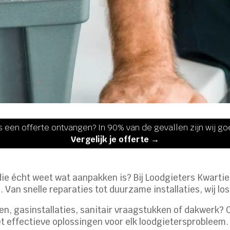
s een offerte ontvangen? In 90% van de gevallen zijn wij g
Vergelijk je offerte →
ie écht weet wat aanpakken is? Bij Loodgieters Kwartier 
 Van snelle reparaties tot duurzame installaties, wij lo
gen, gasinstallaties, sanitair vraagstukken of dakwerk
t effectieve oplossingen voor elk loodgietersprobleem.