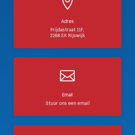

Adres
Frijdastraat 11F,
2288 EX Rijswijk

Email
Stuur ons een email