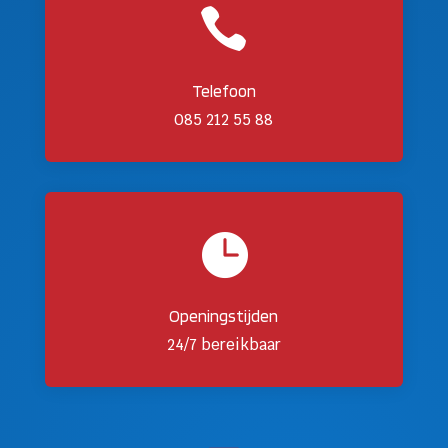

Telefoon
085 212 55 88

Openingstijden
24/7 bereikbaar