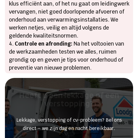
klus efficiënt aan, of het nu gaat om leidingwerk
vervangen, niet goed doorlopende afvoeren of
onderhoud aan verwarmingsinstallaties. We
werken netjes, veilig en altijd volgens de
geldende kwaliteitsnormen.
Controle en afronding:
Na het voltooien van
de werkzaamheden testen we alles, ruimen
grondig op en geven je tips voor onderhoud of
preventie van nieuwe problemen.
Heeft u een lekkage of een
verstopping?
Lekkage, verstopping of cv-probleem? Bel ons
direct – we zijn dag en nacht bereikbaar.