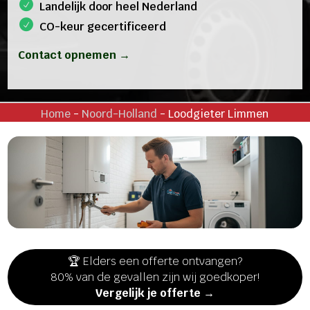
Landelijk door heel Nederland
CO-keur gecertificeerd
Contact opnemen →
Home
-
Noord-Holland
-
Loodgieter Limmen
🏆 Elders een offerte ontvangen?
80% van de gevallen zijn wij goedkoper!
Vergelijk je offerte →