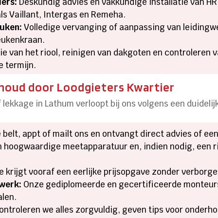
lers:
Deskundig advies en vakkundige installatie van H
ls Vaillant, Intergas en Remeha.
uken:
Volledige vervanging of aanpassing van leidingw
keukenkraan.
ie van het riool, reinigen van dakgoten en controleren
 termijn.
rhoud door Loodgieters Kwartier
 lekkage in Lathum verloopt bij ons volgens een duideli
 belt, appt of mailt ons en ontvangt direct advies of ee
 hoogwaardige meetapparatuur en, indien nodig, een r
e krijgt vooraf een eerlijke prijsopgave zonder verborg
swerk:
Onze gediplomeerde en gecertificeerde monteur
alen.
ontroleren we alles zorgvuldig, geven tips voor onderh