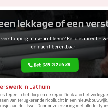
een lekkage of een ver
 verstopping of cv-probleem? Bel ons direct – we
en nacht bereikbaar.
Bel: 085 212 55 88
terswerk in Lathum
es tegen in het dorp en de regio. Denk aan het verlegge
ssen van terugkerende rioollucht in een nieuwbouwwijk, 
isje aan de IJssel. Door onze ervaring met allerlei typ