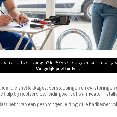
s een offerte ontvangen? In 90% van de gevallen zijn wij g
Vergelijk je offerte →
athum die snel lekkages, verstoppingen en cv-storingen 
e hulp bij rioolservice, leidingwerk of warmwaterinstalla
 last hebt van een gesprongen leiding of je badkamer vol