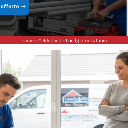
 offerte
Home
-
Gelderland
-
Loodgieter Lathum