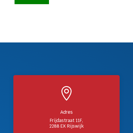

Adres
Frijdastraat 11F,
2288 EX Rijswijk