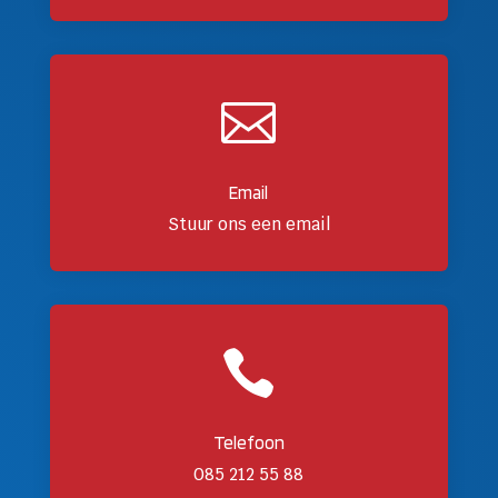

Email
Stuur ons een email

Telefoon
085 212 55 88