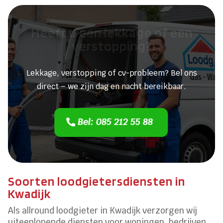
Heeft u een lekkage of een
verstopping?
Lekkage, verstopping of cv-probleem? Bel ons
direct – we zijn dag en nacht bereikbaar.
Bel: 085 212 55 88
Soorten loodgietersdiensten in
Kwadijk
Als allround loodgieter in Kwadijk verzorgen wij
uiteenlopende diensten voor woningen, bedrijven,