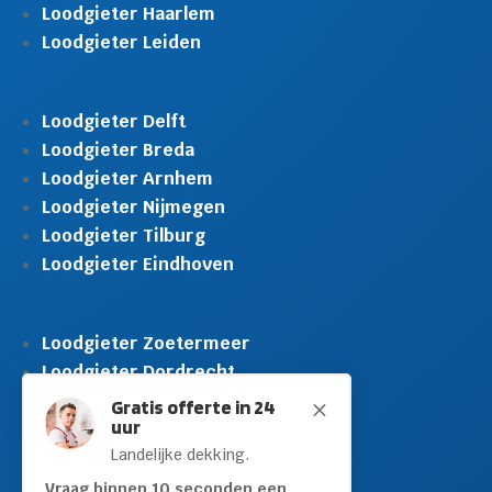
Loodgieter Haarlem
Loodgieter Leiden
Loodgieter Delft
Loodgieter Breda
Loodgieter Arnhem
Loodgieter Nijmegen
Loodgieter Tilburg
Loodgieter Eindhoven
Loodgieter Zoetermeer
Loodgieter Dordrecht
Loodgieter Rijswijk
Gratis offerte in 24
M
uur
Loodgieter Schiedam
Landelijke dekking.
Loodgieter Leidschendam
Loodgieter Hilversum
Vraag binnen 10 seconden een