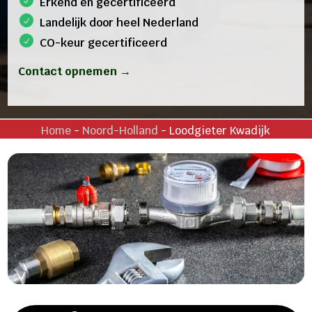
Erkend en gecertificeerd
Landelijk door heel Nederland
CO-keur gecertificeerd
Contact opnemen →
Home
-
Noord-Holland
-
Loodgieter Kwadijk