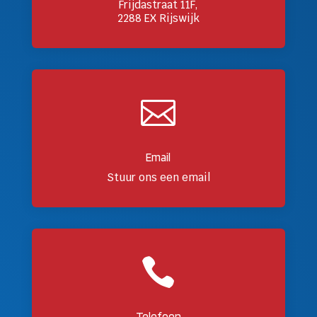
Frijdastraat 11F,
2288 EX Rijswijk

Email
Stuur ons een email

Telefoon