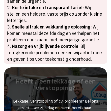
samen de urgentie.
Korte intake en transparant tarief
: Wij
stellen een heldere, vaste prijs op zonder kleine
lettertjes.
Snelle uitruk en vakkundige oplossing
: Wij
komen meestal dezelfde dag en verhelpen het
probleem duurzaam, met meerjarige garantie.
Nazorg en vrijblijvende controle
: Bij
terugkerende problemen denken wij actief mee
en geven tips voor toekomstig onderhoud.
Heeft u een lekkage of een
verstopping?
Lekkage, verstopping of cv-probleem? Bel ons
direct – we zijn dag en nacht bereikbaar.