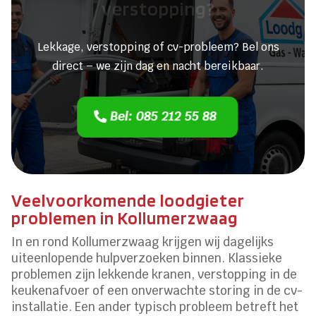
verstopping?
Lekkage, verstopping of cv-probleem? Bel ons
direct – we zijn dag en nacht bereikbaar.
Bel: 085 212 55 88
Veelvoorkomende loodgieter
problemen in Kollumerzwaag
In en rond Kollumerzwaag krijgen wij dagelijks
uiteenlopende hulpverzoeken binnen. Klassieke
problemen zijn lekkende kranen, verstopping in de
keukenafvoer of een onverwachte storing in de cv-
installatie. Een ander typisch probleem betreft het