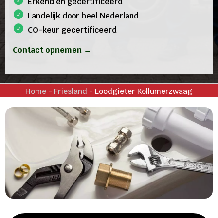
Erkend en gecertificeerd
Landelijk door heel Nederland
CO-keur gecertificeerd
Contact opnemen →
Home
-
Friesland
-
Loodgieter Kollumerzwaag