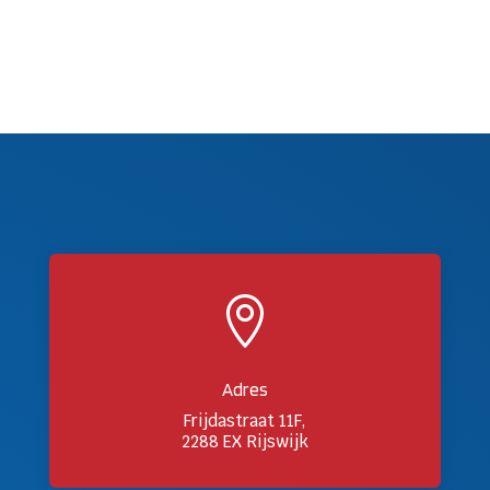

Adres
Frijdastraat 11F,
2288 EX Rijswijk