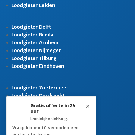
Loodgieter Leiden
Loodgieter Delft
Loodgieter Breda
Loodgieter Arnhem
Loodgieter Nijmegen
Loodgieter Tilburg
Loodgieter Eindhoven
Loodgieter Zoetermeer
Loodgieter Dordrecht
Loodgieter Rijswijk
Gratis offerte in 24
M
uur
Loodgieter Schiedam
Landelijke dekking.
Loodgieter Leidschendam
Loodgieter Hilversum
Vraag binnen 10 seconden een
gratis offerte aan.