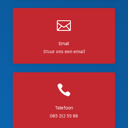

Email
Stuur ons een email

Telefoon
085 212 55 88