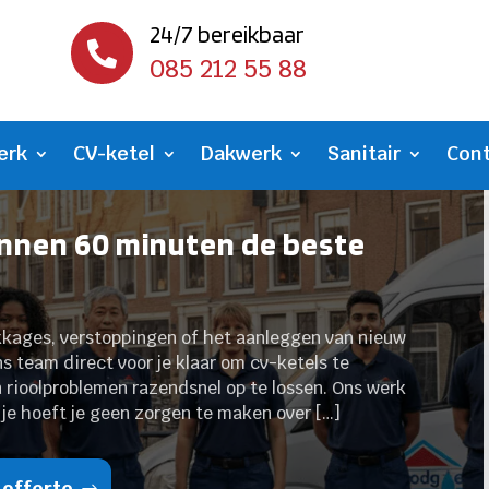
24/7 bereikbaar

085 212 55 88
erk
CV-ketel
Dakwerk
Sanitair
Con
innen 60 minuten de beste
ekkages, verstoppingen of het aanleggen van nieuw
ns team direct voor je klaar om cv-ketels te
n rioolproblemen razendsnel op te lossen.​ Ons werk
 je hoeft je geen zorgen te maken over […]
 offerte