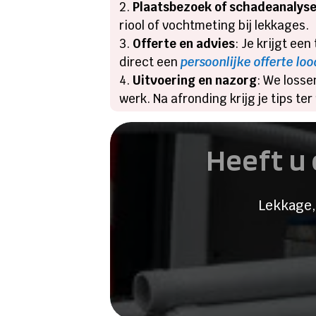
Plaatsbezoek of schadeanalys
riool of vochtmeting bij lekkages.​
Offerte en advies
: Je krijgt ee
direct een
persoonlijke offerte l
Uitvoering en nazorg
: We losse
werk.​ Na afronding krijg je tips ter
Heeft u 
Lekkage,