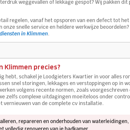
erdruk weggevallen of lekkage gespot? Wij pakken dit p
 detail regelen, vanaf het opsporen van een defect tot he
n onze snelle service en heldere werkwijze beoordelen
 diensten in Klimmen
.​
n Klimmen precies?
ig hebt, schakel je Loodgieters Kwartier in voor alles 
sen snel storingen, lekkages en verstoppingen op in wo
 werken volgens recente normen, zoals voorgeschreven d
 we zelfs complexe uitdagingen moeiteloos onder contro
vernieuwen van de complete cv installatie.​
talleren, repareren en onderhouden van waterleidingen, r
t volledig renoveren van je badkamer.​