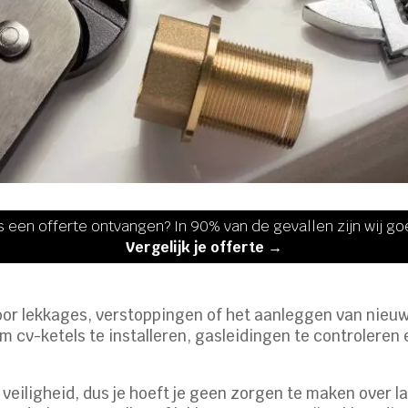
s een offerte ontvangen? In 90% van de gevallen zijn wij g
Vergelijk je offerte →
oor lekkages, verstoppingen of het aanleggen van nieuw 
om cv-ketels te installeren, gasleidingen te controleren
veiligheid, dus je hoeft je geen zorgen te maken over 