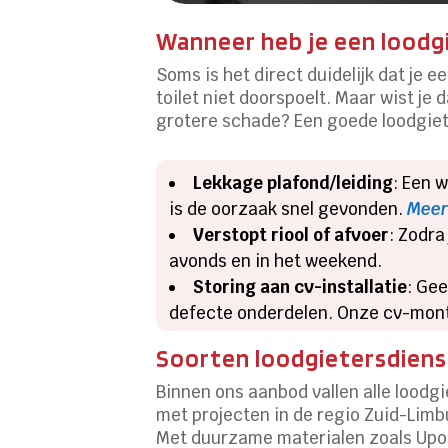
Wanneer heb je een loodg
Soms is het direct duidelijk dat je e
toilet niet doorspoelt.​ Maar wist je
grotere schade? Een goede loodgiete
Lekkage plafond/leiding
: Een 
is de oorzaak snel gevonden.​
Meer
Verstopt riool of afvoer
: Zodra
avonds en in het weekend.​
Storing aan cv-installatie
: Ge
defecte onderdelen.​ Onze cv-monte
Soorten loodgietersdiens
Binnen ons aanbod vallen alle loodg
met projecten in de regio Zuid-Li
Met duurzame materialen zoals Upono