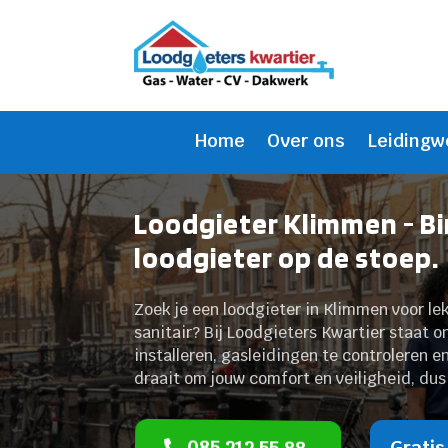
Home
Over ons
Leidingw
Loodgieter Klimmen - B
loodgieter op de stoep.
Zoek je een loodgieter in Klimmen voor l
sanitair? Bij Loodgieters Kwartier staat o
installeren, gasleidingen te controleren e
draait om jouw comfort en veiligheid, dus
085 212 55 88
Gratis