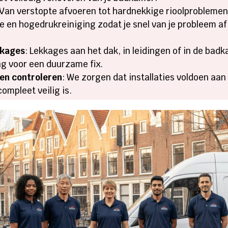
 Van verstopte afvoeren tot hardnekkige rioolprobleme
 en hogedrukreiniging zodat je snel van je probleem af 
kkages
: Lekkages aan het dak, in leidingen of in de ba
g voor een duurzame fix.​
gen controleren
: We zorgen dat installaties voldoen aa
mpleet veilig is.​