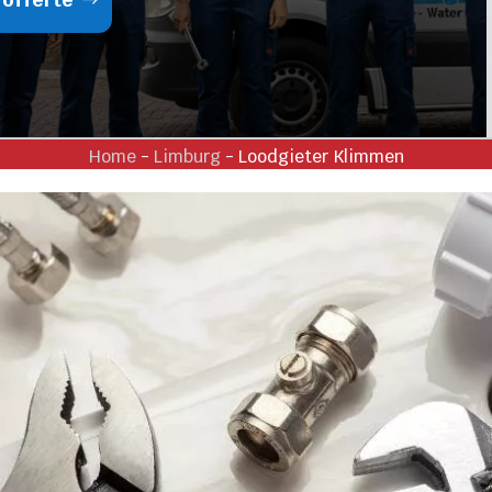
Home
-
Limburg
-
Loodgieter Klimmen