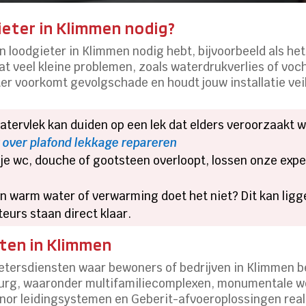
ieter in Klimmen nodig?
en loodgieter in Klimmen nodig hebt, bijvoorbeeld als het 
 dat veel kleine problemen, zoals waterdrukverlies of voc
r voorkomt gevolgschade en houdt jouw installatie veilig
watervlek kan duiden op een lek dat elders veroorzaakt 
 over plafond lekkage repareren
 je wc, douche of gootsteen overloopt, lossen onze exper
en warm water of verwarming doet het niet? Dit kan ligge
urs staan direct klaar.​
ten in Klimmen
ietersdiensten waar bewoners of bedrijven in Klimmen b
mburg, waaronder multifamiliecomplexen, monumentale 
r leidingsystemen en Geberit-afvoeroplossingen realis