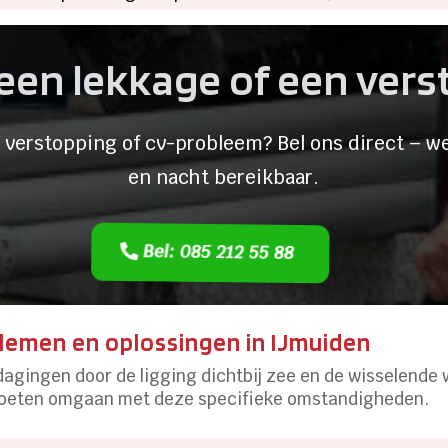
een lekkage of een ver
 verstopping of cv-probleem? Bel ons direct – we
en nacht bereikbaar.
Bel: 085 212 55 88
emen en oplossingen in IJmuiden
tdagingen door de ligging dichtbij zee en de wisselen
moeten omgaan met deze specifieke omstandigheden.