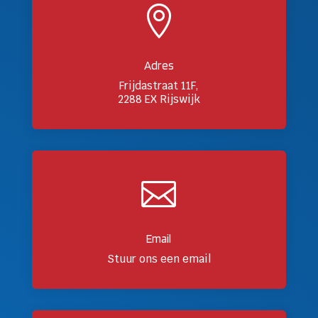

Adres
Frijdastraat 11F,
2288 EX Rijswijk

Email
Stuur ons een email