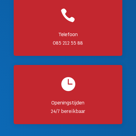

Telefoon
085 212 55 88

Openingstijden
24/7 bereikbaar