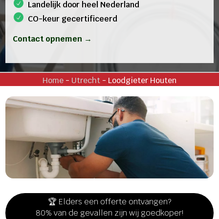
Landelijk door heel Nederland
CO-keur gecertificeerd
Contact opnemen →
Home
-
Utrecht
-
Loodgieter Houten
🏆 Elders een offerte ontvangen?
80% van de gevallen zijn wij goedkoper!