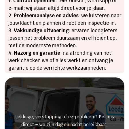
Contact opnemen
: telefonisch, WhatsApp of
e-mail; wij staan altijd direct voor je klaar.
Probleemanalyse en advies
: we luisteren naar
jouw klacht en plannen direct een inspectie in.
Vakkundige uitvoering
: ervaren loodgieters
lossen het probleem duurzaam en efficiënt op,
met de modernste methoden.
Nazorg en garantie
: na afronding van het
werk checken we of alles werkt en ontvang je
garantie op de verrichte werkzaamheden.
Heeft u een lekkage of een
verstopping?
Lekkage, verstopping of cv-probleem? Bel ons
direct – we zijn dag en nacht bereikbaar.