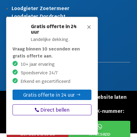
Loodgieter Zoetermeer
Loodgieter Dordrecht
Loodgieter Rijswijk
Gratis offerte in 24
M
uur
Loodgieter Schiedam
Landelijke dekking.
Loodgieter Leidschendam
Loodgieter Hilversum
Vraag binnen 10 seconden een
gratis offerte aan.
10+ jaar ervaring
Spoedservice 24/7
Erkend en gecertificeerd
Gratis offerte in 24 uur
© Copyright Loodgieters Kwartier |
Website laten
maken door Flexamedia
Direct bellen
Privacyverklaring
|
Disclaimer
|
KVK-nummer:
60471840


Bel: 085 212 55 88
Whatsapp