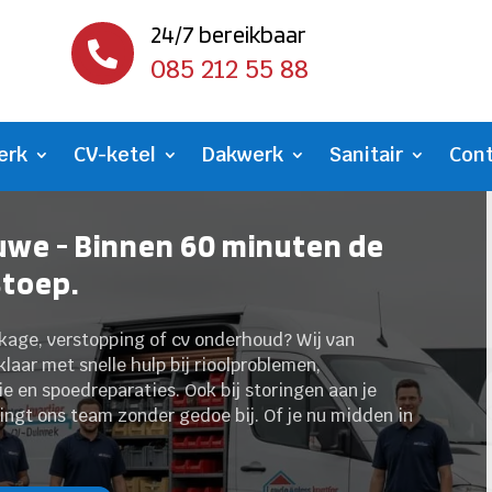
24/7 bereikbaar

085 212 55 88
erk
CV-ketel
Dakwerk
Sanitair
Con
we - Binnen 60 minuten de
stoep.
kage, verstopping of cv onderhoud? Wij van
laar met snelle hulp bij rioolproblemen,
 en spoedreparaties. Ook bij storingen aan je
ringt ons team zonder gedoe bij. Of je nu midden in