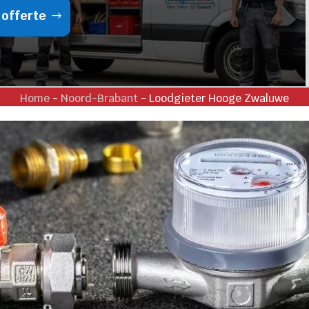
 offerte
Home
-
Noord-Brabant
-
Loodgieter Hooge Zwaluwe