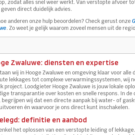
op, zodat alles snel weer werkt. Van verstopte afvoer to
geven direct duidelijk advies.
hoe anderen onze hulp beoordelen? Check gerust onze
G
uwe
. Zo weet je gelijk waarom zoveel mensen uit de regi
oge Zwaluwe: diensten en expertise
taan wij in Hooge Zwaluwe en omgeving klaar voor alle
te lekkages tot complexe verwarmingssystemen, wij n
k project. Loodgieter Hooge Zwaluwe is jouw lokale opl
dige transparantie over kosten en snelle respons. In de
egrijpen wij dat een directe aanpak bij water- of gask
itvoeren én waarvoor je ons direct kunt inschakelen.
legd: definitie en aanbod
 enkel het oplossen van een verstopte leiding of lekkage