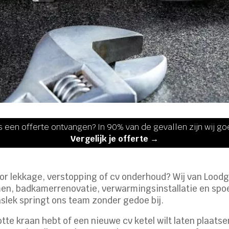
s een offerte ontvangen? In 90% van de gevallen zijn wij g
Vergelijk je offerte →
r lekkage, verstopping of cv onderhoud? Wij van Loodg
lemen, badkamerrenovatie, verwarmingsinstallatie en spo
aslek springt ons team zonder gedoe bij.
tte kraan hebt of een nieuwe cv ketel wilt laten plaatse