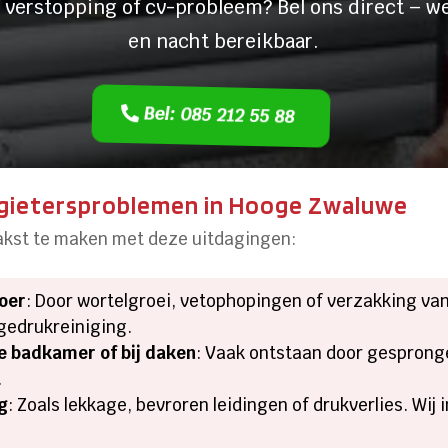
 verstopping of cv-probleem? Bel ons direct – we
en nacht bereikbaar.
Bel: 085 212 55 88
gietersproblemen in Hooge Zwaluwe
aakst te maken met deze uitdagingen:
voer
: Door wortelgroei, vetophopingen of verzakking van 
gedrukreiniging.
de badkamer of bij daken
: Vaak ontstaan door gespronge
.
g
: Zoals lekkage, bevroren leidingen of drukverlies. Wij