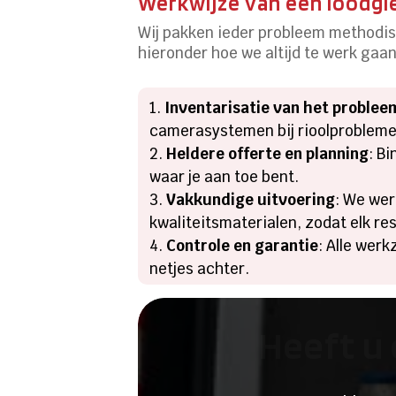
Werkwijze van een loodgi
Wij pakken ieder probleem methodisc
hieronder hoe we altijd te werk gaa
Inventarisatie van het problee
camerasystemen bij rioolproblemen
Heldere offerte en planning
: B
waar je aan toe bent.
Vakkundige uitvoering
: We wer
kwaliteitsmaterialen, zodat elk re
Controle en garantie
: Alle wer
netjes achter.
Heeft u 