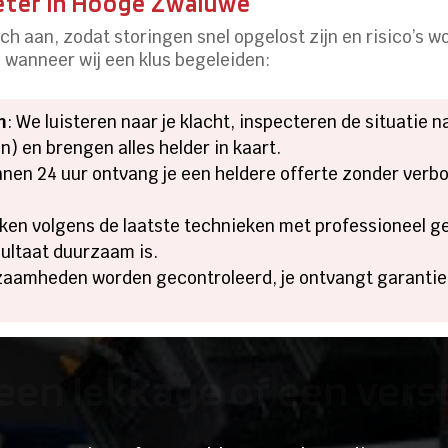
eter in Hooge Zwaluwe
h aan, zodat storingen snel opgelost zijn en risico’s 
n wanneer wij een klus begeleiden:
m
: We luisteren naar je klacht, inspecteren de situatie
) en brengen alles helder in kaart.
innen 24 uur ontvang je een heldere offerte zonder verb
ken volgens de laatste technieken met professioneel 
sultaat duurzaam is.
kzaamheden worden gecontroleerd, je ontvangt garantie 
een lekkage of een ver