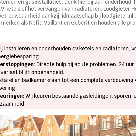
stemen en gasinstallaties. Denk hierbij aan onderhoud,
 CV ketels of het vervangen van radiatoren. Loodgieter H
betrouwbaarheid dankzij lidmaatschap bij loodgieter.nl
ken als Nefit, Vaillant en Geberit en houden alle prot
Wij installeren en onderhouden cv ketels en radiatoren, v
energiebesparing.
verstoppingen
: Directe hulp bij acute problemen, 24 uur
erlast blijft onbehandeld.
stafel en badkamerkraan tot een complete verbouwing 
evering.
keuringen
: Wij keuren bestaande gasleidingen, sporen 
urzaamheid.