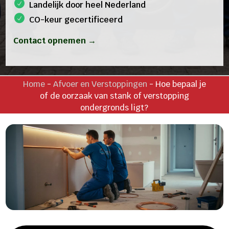
Landelijk door heel Nederland
CO-keur gecertificeerd
Contact opnemen →
Home
-
Afvoer en Verstoppingen
-
Hoe bepaal je
of de oorzaak van stank of verstopping
ondergronds ligt?