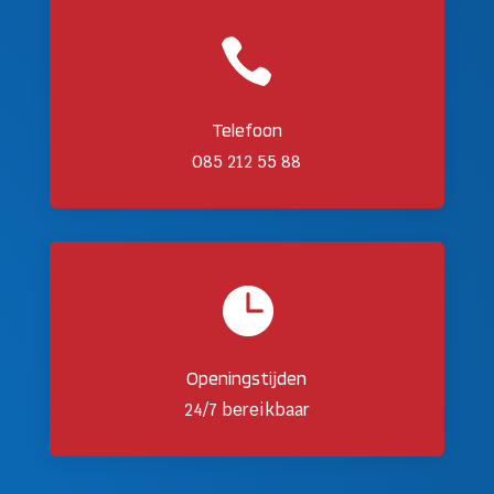

Telefoon
085 212 55 88

Openingstijden
24/7 bereikbaar