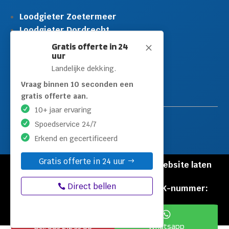
Loodgieter Zoetermeer
Loodgieter Dordrecht
Loodgieter Rijswijk
Gratis offerte in 24
M
uur
Loodgieter Schiedam
Landelijke dekking.
Loodgieter Leidschendam
Loodgieter Hilversum
Vraag binnen 10 seconden een
gratis offerte aan.
10+ jaar ervaring
Spoedservice 24/7
Erkend en gecertificeerd
Gratis offerte in 24 uur
© Copyright Loodgieters Kwartier |
Website laten
maken door Flexamedia
Direct bellen
Privacyverklaring
|
Disclaimer
|
KVK-nummer:
60471840


Bel: 085 212 55 88
Whatsapp