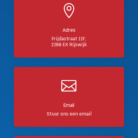

Adres
Frijdastraat 11F,
2288 EX Rijswijk

Email
Stuur ons een email