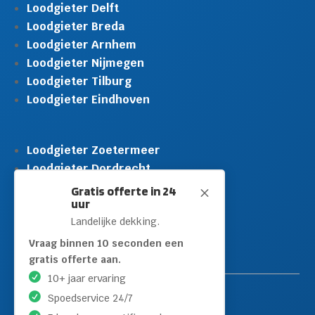
Loodgieter Delft
Loodgieter Breda
Loodgieter Arnhem
Loodgieter Nijmegen
Loodgieter Tilburg
Loodgieter Eindhoven
Loodgieter Zoetermeer
Loodgieter Dordrecht
Loodgieter Rijswijk
Gratis offerte in 24
M
uur
Loodgieter Schiedam
Landelijke dekking.
Loodgieter Leidschendam
Loodgieter Hilversum
Vraag binnen 10 seconden een
gratis offerte aan.
10+ jaar ervaring
Spoedservice 24/7