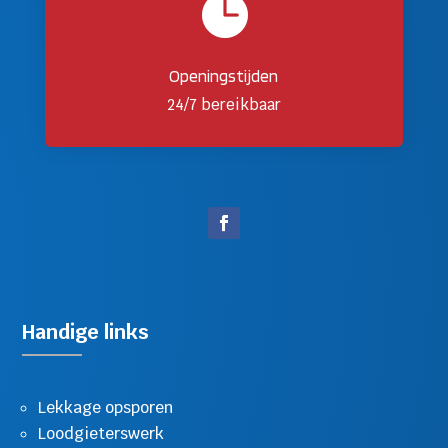

Openingstijden
24/7 bereikbaar
Handige links
Lekkage opsporen
Loodgieterswerk