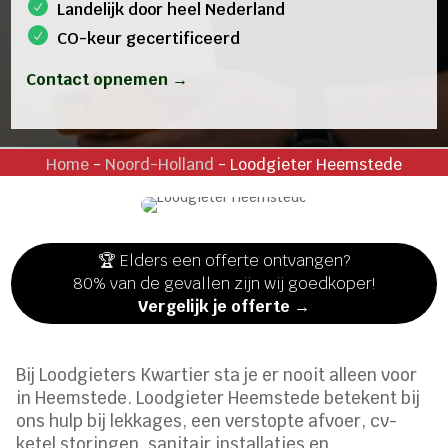
Landelijk door heel Nederland
CO-keur gecertificeerd
Contact opnemen →
Home
-
Noord-Holland
-
Loodgieter Heemstede
🏆 Elders een offerte ontvangen?
80% van de gevallen zijn wij goedkoper!
Vergelijk je offerte →
Bij Loodgieters Kwartier sta je er nooit alleen voor
in Heemstede. Loodgieter Heemstede betekent bij
ons hulp bij lekkages, een verstopte afvoer, cv-
ketel storingen, sanitair installaties en