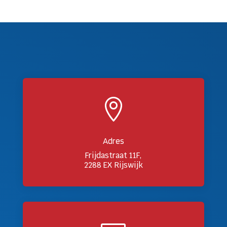

Adres
Frijdastraat 11F,
2288 EX Rijswijk