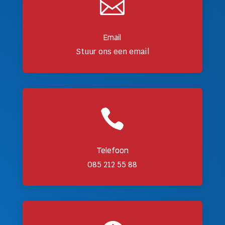

Email
Stuur ons een email

Telefoon
085 212 55 88