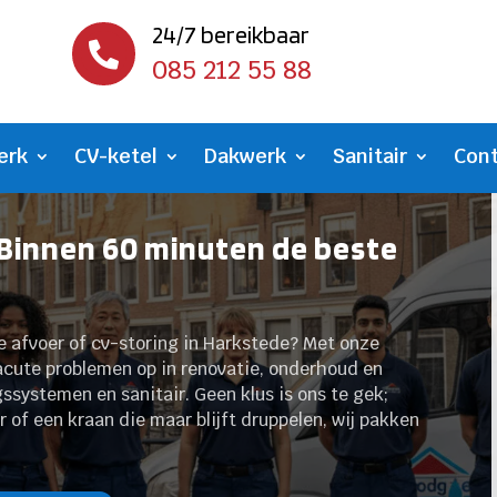
24/7 bereikbaar

085 212 55 88
erk
CV-ketel
Dakwerk
Sanitair
Con
 Binnen 60 minuten de beste
te afvoer of cv-storing in Harkstede? Met onze
 acute problemen op in renovatie, onderhoud en
gssystemen en sanitair. Geen klus is ons te gek;
r of een kraan die maar blijft druppelen, wij pakken