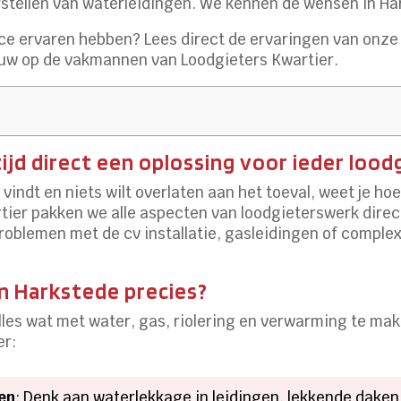
tellen van waterleidingen. We kennen de wensen in Harks
ice ervaren hebben? Lees direct de ervaringen van onze
uw op de vakmannen van Loodgieters Kwartier.
ijd direct een oplossing voor ieder loo
k vindt en niets wilt overlaten aan het toeval, weet je h
rtier pakken we alle aspecten van loodgieterswerk direct
roblemen met de cv installatie, gasleidingen of complex
n Harkstede precies?
 alles wat met water, gas, riolering en verwarming te m
er:
en
: Denk aan waterlekkage in leidingen, lekkende daken