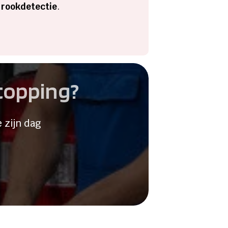
 rookdetectie
.
stopping?
 zijn dag