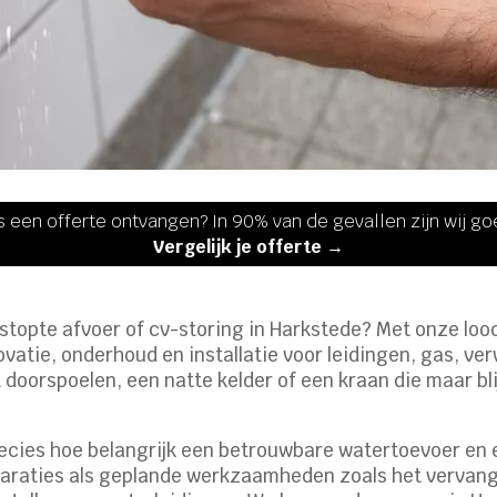
s een offerte ontvangen? In 90% van de gevallen zijn wij g
Vergelijk je offerte →
erstopte afvoer of cv-storing in Harkstede? Met onze loo
ovatie, onderhoud en installatie voor leidingen, gas, v
t doorspoelen, een natte kelder of een kraan die maar bli
precies hoe belangrijk een betrouwbare watertoevoer en
paraties als geplande werkzaamheden zoals het vervang