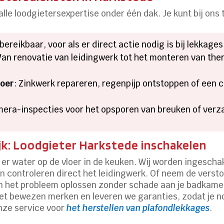
lle loodgietersexpertise onder één dak. Je kunt bij ons 
 bereikbaar, voor als er direct actie nodig is bij lekkag
Van renovatie van leidingwerk tot het monteren van the
voer
: Zinkwerk repareren, regenpijp ontstoppen of een
mera-inspecties voor het opsporen van breuken of verzak
.
jk: Loodgieter Harkstede inschakelen
t er water op de vloer in de keuken. Wij worden ingescha
en controleren direct het leidingwerk. Of neem de vers
 het probleem oplossen zonder schade aan je badkamer
et bewezen merken en leveren we garanties, zodat je noo
onze service voor
het herstellen van plafondlekkages
.