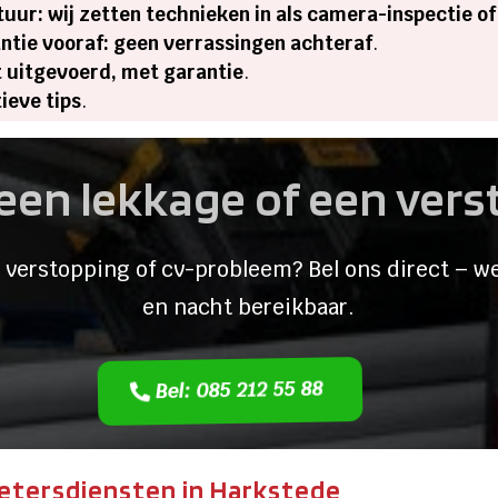
ur: wij zetten technieken in als camera-inspectie of
ntie vooraf: geen verrassingen achteraf
.
t uitgevoerd, met garantie
.
ieve tips
.
een lekkage of een ver
 verstopping of cv-probleem? Bel ons direct – we
en nacht bereikbaar.
Bel: 085 212 55 88
etersdiensten in Harkstede