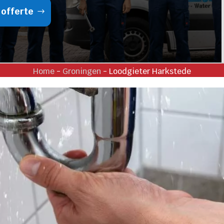
 offerte
Home
-
Groningen
-
Loodgieter Harkstede