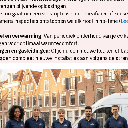
rengen blijvende oplossingen.
het nu gaat om een verstopte wc, doucheafvoer of keu
mera inspecties ontstoppen we elk riool in no-time (
Le
tel en verwarming
: Van periodiek onderhoud van je cv k
rgen voor optimaal warmtecomfort.
ngen en gasleidingen
: Of je nu een nieuwe keuken of ba
leggen compleet nieuwe installaties aan volgens de str