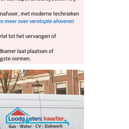
kenafvoer, met moderne technieken
es meer over verstopte afvoeren
etel tot het vervangen of
dkamer laat plaatsen of
engste normen.