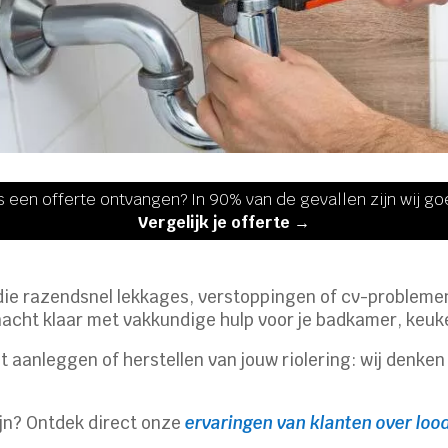
s een offerte ontvangen? In 90% van de gevallen zijn wij g
Vergelijk je offerte →
d die razendsnel lekkages, verstoppingen of cv-problem
nacht klaar met vakkundige hulp voor je badkamer, keuk
t aanleggen of herstellen van jouw riolering: wij denke
ijn? Ontdek direct onze
ervaringen van klanten over loo