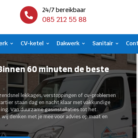
24/7 bereikbaar

085 212 55 88
erk
CV-ketel
Dakwerk
Sanitair
Con
 Binnen 60 minuten de beste
razendsnel lekkages, verstoppingen of cv-problemen
artier staan dag en nacht klaar met vakkundige
ng.​ Van duurzame gasinstallaties tot het
g: wij denken met je mee voor advies op maat en