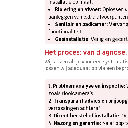
installatie op maat.​
Riolering en afvoer:
Oplossen va
aanleggen van extra afvoerpunten.
Sanitair en badkamer:
Vervange
functionaliteit.​
Gasinstallatie:
Veilig en gecert
Het proces: van diagnose,
Wij kiezen altijd voor een systemati
lossen wij adequaat op via een bepr
Probleemanalyse en inspectie:
W
zoals rioolcamera’s.​
Transparant advies en prijsopg
verrassingen achteraf.​
Direct herstel of installatie:
Onz
Nazorg en garantie:
Na afloop te