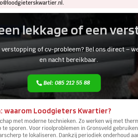
o@loodgieterskwartier.​nl.​
een lekkage of een ver
 verstopping of cv-probleem? Bel ons direct – we
en nacht bereikbaar.
Bel: 085 212 55 88
n: waarom Loodgieters Kwartier?
hap met moderne technieken.​ Zo werken wij met therm
p te sporen.​ Voor rioolproblemen in Gronsveld gebruike
cherp te lokaliseren.​ Dankzij periodiek onderhoud aan 