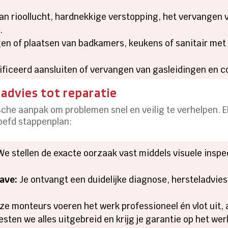
n rioollucht, hardnekkige verstopping, het vervangen v
​
n of plaatsen van badkamers, keukens of sanitair met
ificeerd aansluiten of vervangen van gasleidingen en co
 advies tot reparatie
sche aanpak om problemen snel en veilig te verhelpen.​ 
oefd stappenplan:
e stellen de exacte oorzaak vast middels visuele insp
ave:
Je ontvangt een duidelijke diagnose, hersteladvie
e monteurs voeren het werk professioneel én vlot uit, al
sten we alles uitgebreid en krijg je garantie op het werk.