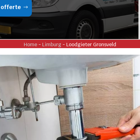
 offerte
Home
-
Limburg
-
Loodgieter Gronsveld