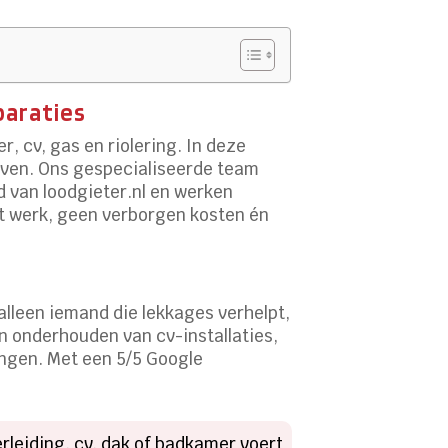
paraties
, cv, gas en riolering.​ In deze
ven.​ Ons gespecialiseerde team
d van loodgieter.​nl en werken
et werk, geen verborgen kosten én
 alleen iemand die lekkages verhelpt,
en onderhouden van cv-installaties,
ngen.​ Met een 5/5 Google
rleiding, cv, dak of badkamer voert