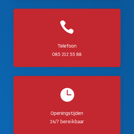

Telefoon
085 212 55 88

Openingstijden
24/7 bereikbaar