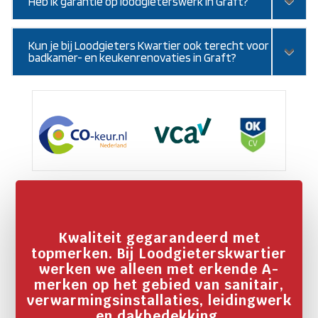
Heb ik garantie op loodgieterswerk in Graft?
Kun je bij Loodgieters Kwartier ook terecht voor
badkamer- en keukenrenovaties in Graft?
Kwaliteit gegarandeerd met
topmerken. Bij Loodgieterskwartier
werken we alleen met erkende A-
merken op het gebied van sanitair,
verwarmingsinstallaties, leidingwerk
en dakbedekking.