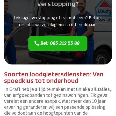
verstopping?
Lekkage, verstopping of cv-probleem? Bel ons
direct – we zijn dag en nacht bereikbaar.
Bel: 085 212 55 88
Soorten loodgietersdiensten: Van
spoedklus tot onderhoud
In Graft heb je altijd te maken met unieke situaties,
van erfgoedpanden tot gezinswoningen.​ Elk geval
vereist een andere aanpak.​ Met meer dan 10 jaar
ervaring garanderen wij een passende oplossing
die voldoet aan de hoogtepunten van de