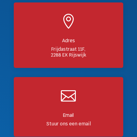

Adres
Frijdastraat 11F,
2288 EX Rijswijk

Email
Stuur ons een email