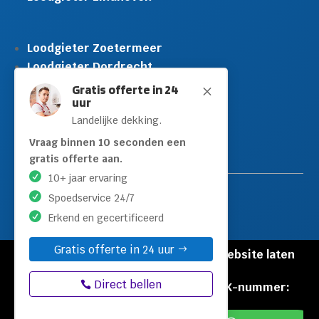
Loodgieter Zoetermeer
Loodgieter Dordrecht
Loodgieter Rijswijk
Gratis offerte in 24
M
uur
Loodgieter Schiedam
Landelijke dekking.
Loodgieter Leidschendam
Loodgieter Hilversum
Vraag binnen 10 seconden een
gratis offerte aan.
10+ jaar ervaring
Spoedservice 24/7
Erkend en gecertificeerd
Gratis offerte in 24 uur
© Copyright Loodgieters Kwartier |
Website laten
maken door Flexamedia
Direct bellen
Privacyverklaring
|
Disclaimer
|
KVK-nummer:
60471840