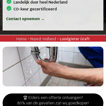
Landelijk door heel Nederland
CO-keur gecertificeerd
Contact opnemen →
Home
-
Noord-Holland
-
Loodgieter Graft
🏆 Elders een offerte ontvangen?
80% van de gevallen zijn wij goedkoper!