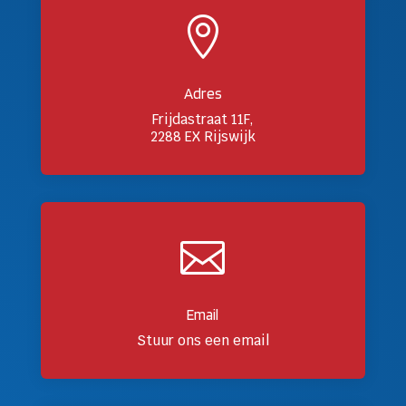

Adres
Frijdastraat 11F,
2288 EX Rijswijk

Email
Stuur ons een email