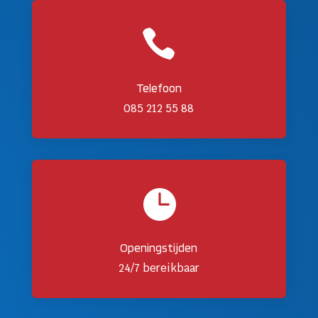

Telefoon
085 212 55 88

Openingstijden
24/7 bereikbaar