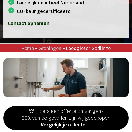
Landelijk door heel Nederland
CO-keur gecertificeerd
Contact opnemen →
Home
-
Groningen
-
Loodgieter Godlinze
🏆 Elders een offerte ontvangen?
80% van de gevallen zijn wij goedkoper!
Vergelijk je offerte →