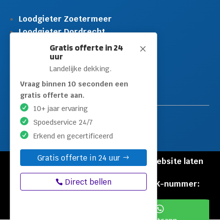
Loodgieter Zoetermeer
Loodgieter Dordrecht
Loodgieter Rijswijk
Gratis offerte in 24
M
uur
Loodgieter Schiedam
Landelijke dekking.
Loodgieter Leidschendam
Loodgieter Hilversum
Vraag binnen 10 seconden een
gratis offerte aan.
10+ jaar ervaring
Spoedservice 24/7
Erkend en gecertificeerd
Gratis offerte in 24 uur
© Copyright Loodgieters Kwartier |
Website laten
maken door Flexamedia
Direct bellen
Privacyverklaring
|
Disclaimer
|
KVK-nummer:
60471840

