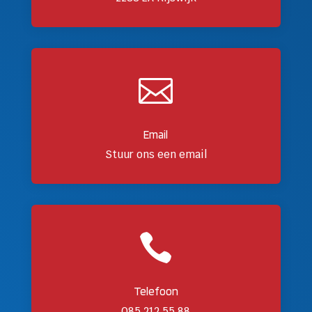

Email
Stuur ons een email

Telefoon
085 212 55 88