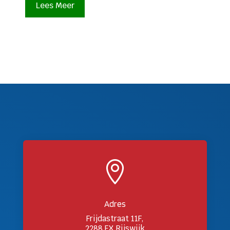
Lees Meer

Adres
Frijdastraat 11F,
2288 EX Rijswijk