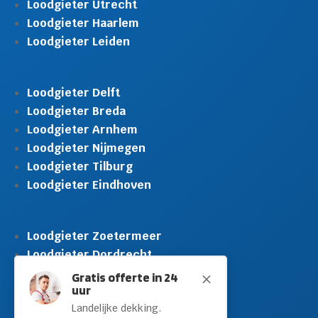
Loodgieter Utrecht
Loodgieter Haarlem
Loodgieter Leiden
Loodgieter Delft
Loodgieter Breda
Loodgieter Arnhem
Loodgieter Nijmegen
Loodgieter Tilburg
Loodgieter Eindhoven
Loodgieter Zoetermeer
Loodgieter Dordrecht
Loodgieter Rijswijk
Gratis offerte in 24
M
uur
Loodgieter Schiedam
Landelijke dekking.
Loodgieter Leidschendam