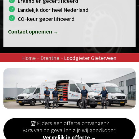
Erkend en gecertificeerd
Landelijk door heel Nederland
CO-keur gecertificeerd
Contact opnemen →
Home
-
Drenthe
-
Loodgieter Gieterveen
🏆 Elders een offerte ontvangen?
80% van de gevallen zijn wij goedkoper!
Vergelijk je offerte →