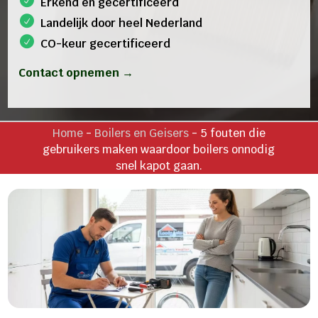
Erkend en gecertificeerd
Landelijk door heel Nederland
CO-keur gecertificeerd
Contact opnemen →
Home
-
Boilers en Geisers
-
5 fouten die
gebruikers maken waardoor boilers onnodig
snel kapot gaan.