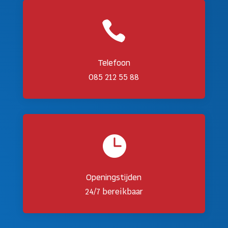

Telefoon
085 212 55 88

Openingstijden
24/7 bereikbaar