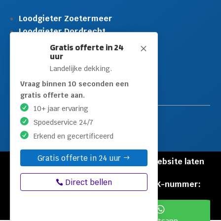
Loodgieter Zoetermeer
Loodgieter Dordrecht
Loodgieter Rijswijk
Gratis offerte in 24
M
uur
Loodgieter Schiedam
Landelijke dekking.
Loodgieter Leidschendam
Loodgieter Hilversum
Vraag binnen 10 seconden een
gratis offerte aan.
10+ jaar ervaring
Spoedservice 24/7
Erkend en gecertificeerd
Gratis offerte in 24 uur
© Copyright Loodgieters Kwartier |
Website laten
maken door Flexamedia
Direct bellen
Privacyverklaring
|
Disclaimer
|
KVK-nummer:
60471840


Bel: 085 212 55 88
Whatsapp