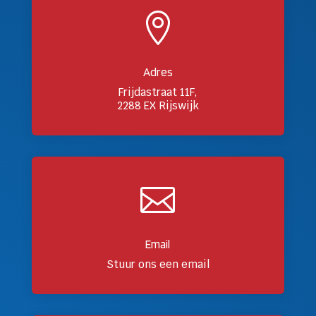

Adres
Frijdastraat 11F,
2288 EX Rijswijk

Email
Stuur ons een email