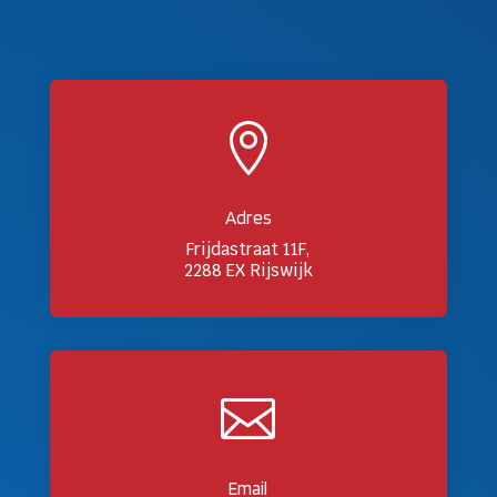

Adres
Frijdastraat 11F,
2288 EX Rijswijk

Email