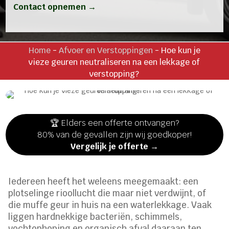
Contact opnemen →
Home
-
Afvoer en Verstoppingen
-
Hoe kun je
vieze geuren neutraliseren na een lekkage of
verstopping?
🏆 Elders een offerte ontvangen?
80% van de gevallen zijn wij goedkoper!
Vergelijk je offerte →
Iedereen heeft het weleens meegemaakt: een
plotselinge rioollucht die maar niet verdwijnt, of
die muffe geur in huis na een waterlekkage. Vaak
liggen hardnekkige bacteriën, schimmels,
vochtophoping en organisch afval daaraan ten