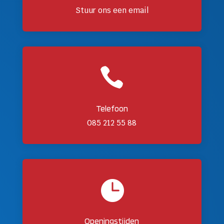
Stuur ons een email

Telefoon
085 212 55 88

Openingstijden