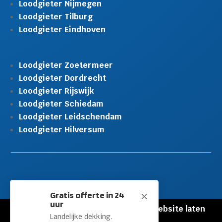
Loodgieter Nijmegen
Loodgieter Tilburg
Loodgieter Eindhoven
Loodgieter Zoetermeer
Loodgieter Dordrecht
Loodgieter Rijswijk
Loodgieter Schiedam
Loodgieter Leidschendam
Loodgieter Hilversum
Gratis offerte in 24
M
uur
© Copyright Loodgieters Kwartier |
Website laten
Landelijke dekking.
maken door Flexamedia