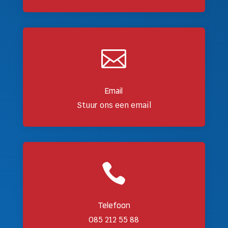

Email
Stuur ons een email

Telefoon
085 212 55 88