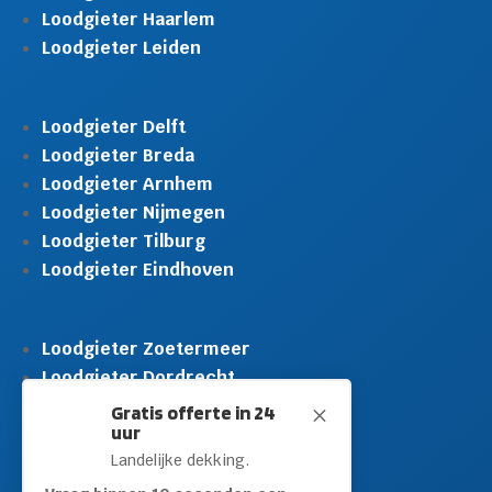
Loodgieter Haarlem
Loodgieter Leiden
Loodgieter Delft
Loodgieter Breda
Loodgieter Arnhem
Loodgieter Nijmegen
Loodgieter Tilburg
Loodgieter Eindhoven
Loodgieter Zoetermeer
Loodgieter Dordrecht
Loodgieter Rijswijk
Gratis offerte in 24
M
uur
Loodgieter Schiedam
Landelijke dekking.
Loodgieter Leidschendam
Loodgieter Hilversum