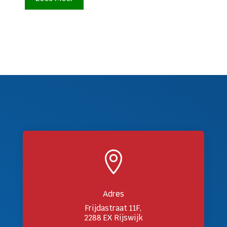

Adres
Frijdastraat 11F,
2288 EX Rijswijk