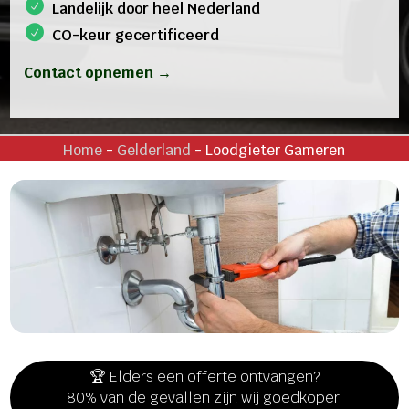
Landelijk door heel Nederland
CO-keur gecertificeerd
Contact opnemen →
Home
-
Gelderland
-
Loodgieter Gameren
🏆 Elders een offerte ontvangen?
80% van de gevallen zijn wij goedkoper!