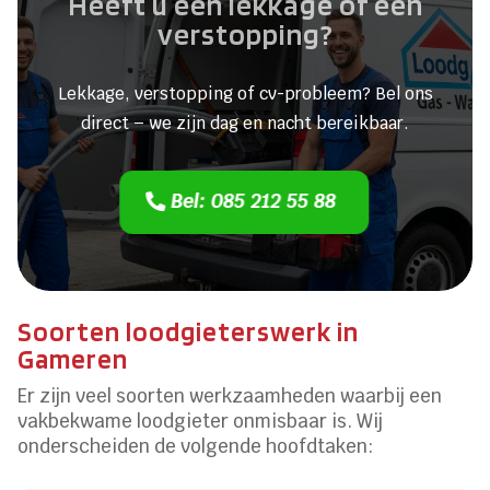
Heeft u een lekkage of een
verstopping?
Lekkage, verstopping of cv-probleem? Bel ons
direct – we zijn dag en nacht bereikbaar.
Bel: 085 212 55 88
Soorten loodgieterswerk in
Gameren
Er zijn veel soorten werkzaamheden waarbij een
vakbekwame loodgieter onmisbaar is. Wij
onderscheiden de volgende hoofdtaken: