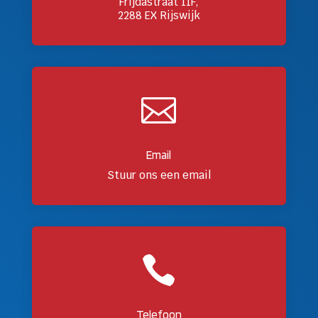
Frijdastraat 11F,
2288 EX Rijswijk

Email
Stuur ons een email

Telefoon