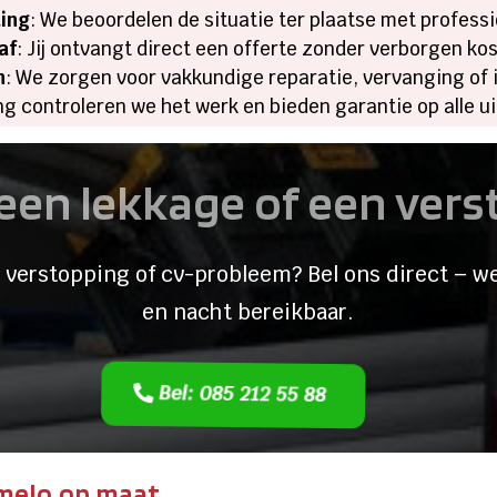
ting
: We beoordelen de situatie ter plaatse met profes
af
: Jij ontvangt direct een offerte zonder verborgen kost
n
: We zorgen voor vakkundige reparatie, vervanging of i
ng controleren we het werk en bieden garantie op alle 
een lekkage of een ver
 verstopping of cv-probleem? Bel ons direct – we
en nacht bereikbaar.
Bel: 085 212 55 88
rmelo op maat