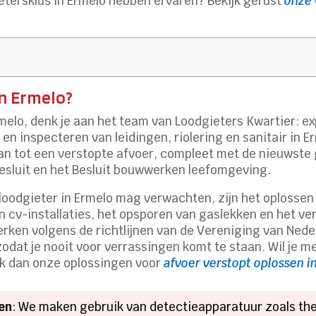
etersklus in Ermelo hebben ervaren? Bekijk gerust
onze 
n Ermelo?
rmelo, denk je aan het team van Loodgieters Kwartier: ex
n inspecteren van leidingen, riolering en sanitair in E
an tot een verstopte afvoer, compleet met de nieuwst
esluit en het Besluit bouwwerken leefomgeving.
ls loodgieter in Ermelo mag verwachten, zijn het oplosse
n cv-installaties, het opsporen van gaslekken en het v
ken volgens de richtlijnen van de Vereniging van Neder
odat je nooit voor verrassingen komt te staan. Wil je 
ek dan onze oplossingen voor
afvoer verstopt oplossen i
en
: We maken gebruik van detectieapparatuur zoals t