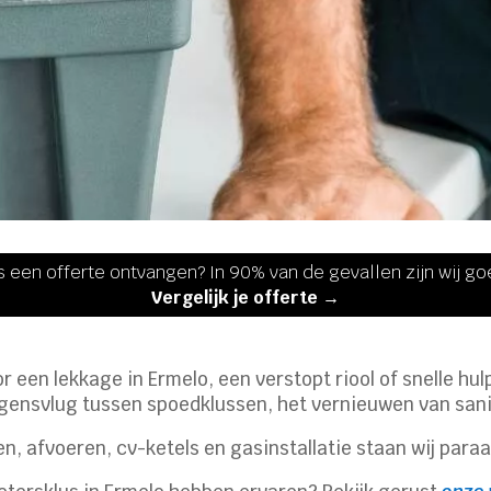
s een offerte ontvangen? In 90% van de gevallen zijn wij g
Vergelijk je offerte →
 een lekkage in Ermelo, een verstopt riool of snelle hul
egensvlug tussen spoedklussen, het vernieuwen van sani
n, afvoeren, cv-ketels en gasinstallatie staan wij para