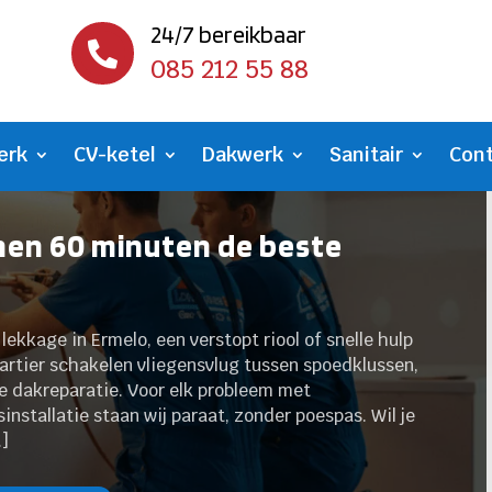
24/7 bereikbaar

085 212 55 88
erk
CV-ketel
Dakwerk
Sanitair
Con
nen 60 minuten de beste
ekkage in Ermelo, een verstopt riool of snelle hulp
artier schakelen vliegensvlug tussen spoedklussen,
e dakreparatie. Voor elk probleem met
installatie staan wij paraat, zonder poespas. Wil je
…]