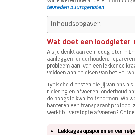
Wil je weten hoe anderen hun loodgi
tevreden buurtgenoten
.
Inhoudsopgaven
Wat doet een loodgieter i
Als je denkt aan een loodgieter in E
aanleggen, onderhouden, repareren e
probleem aan, van een lekkende kra
voldoen aan de eisen van het Bouwb
Typische diensten die jij van ons a
riolering en afvoeren, onderhoud aa
de hoogste kwaliteitsnormen. We wer
hanteren een transparant protocol z
werkt bij verstopte afvoeren? Ontd
Lekkages opsporen en verhelp