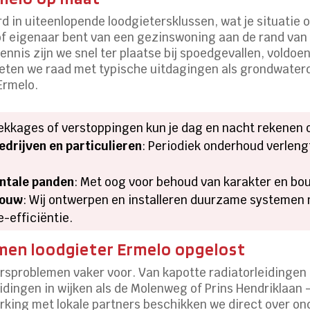
 in uiteenlopende loodgietersklussen, wat je situatie o
f eigenaar bent van een gezinswoning aan de rand van 
nnis zijn we snel ter plaatse bij spoedgevallen, voldoe
weten we raad met typische uitdagingen als grondwater
Ermelo.
e lekkages of verstoppingen kun je dag en nacht rekenen 
drijven en particulieren
: Periodiek onderhoud verleng
ntale panden
: Met oog voor behoud van karakter en bo
bouw
: Wij ontwerpen en installeren duurzame systemen 
-efficiëntie.
en loodgieter Ermelo opgelost
sproblemen vaker voor. Van kapotte radiatorleidingen t
idingen in wijken als de Molenweg of Prins Hendriklaan 
king met lokale partners beschikken we direct over o