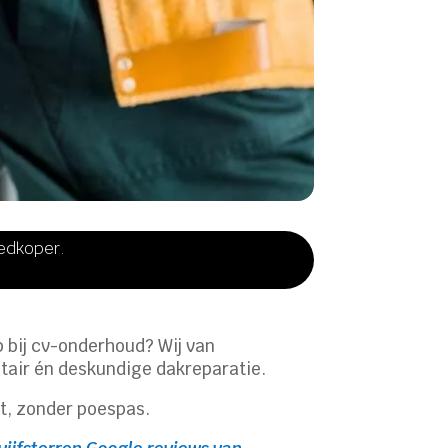
oedkoper.
p bij cv-onderhoud? Wij van
tair én deskundige dakreparatie.
at, zonder poespas.