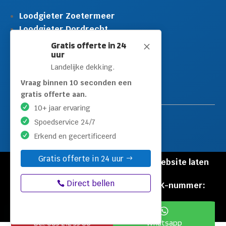
Loodgieter Zoetermeer
Loodgieter Dordrecht
Loodgieter Rijswijk
Gratis offerte in 24
M
uur
Loodgieter Schiedam
Landelijke dekking.
Loodgieter Leidschendam
Loodgieter Hilversum
Vraag binnen 10 seconden een
gratis offerte aan.
10+ jaar ervaring
Spoedservice 24/7
Erkend en gecertificeerd
Gratis offerte in 24 uur
© Copyright Loodgieters Kwartier |
Website laten
maken door Flexamedia
Direct bellen
Privacyverklaring
|
Disclaimer
|
KVK-nummer:
60471840


Bel: 085 212 55 88
Whatsapp