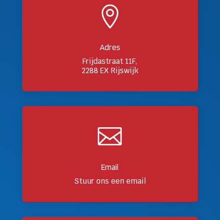

Adres
Frijdastraat 11F,
2288 EX Rijswijk

Email
Stuur ons een email