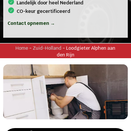
Landelijk door heel Nederland
CO-keur gecertificeerd
Contact opnemen →
Home
-
Zuid-Holland
-
Loodgieter Alphen aan
den Rijn