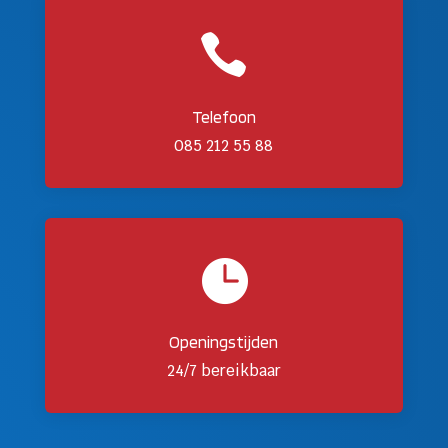

Telefoon
085 212 55 88

Openingstijden
24/7 bereikbaar