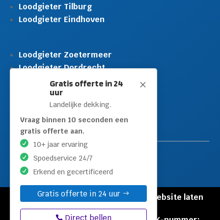
Loodgieter Tilburg
Loodgieter Eindhoven
Loodgieter Zoetermeer
Loodgieter Dordrecht
Loodgieter Rijswijk
Gratis offerte in 24
M
uur
Loodgieter Schiedam
Landelijke dekking.
Loodgieter Leidschendam
Loodgieter Hilversum
Vraag binnen 10 seconden een
gratis offerte aan.
10+ jaar ervaring
Spoedservice 24/7
Erkend en gecertificeerd
Gratis offerte in 24 uur
© Copyright Loodgieters Kwartier |
Website laten
maken door Flexamedia
Direct bellen
Privacyverklaring
|
Disclaimer
|
KVK-nummer: