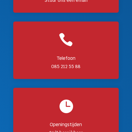
Stuur ons een email

Telefoon
085 212 55 88

Openingstijden