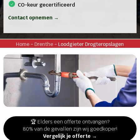
CO-keur gecertificeerd
Contact opnemen →
Home
-
Drenthe
-
Loodgieter Drogteropslagen
🏆 Elders een offerte ontvangen?
80% van de gevallen zijn wij goedkoper!
Vergelijk je offerte →