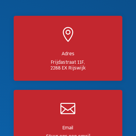

Adres
Frijdastraat 11F,
2288 EX Rijswijk

Email