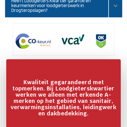
Heeft Loodgieters Kwartier garantie en
keurmerken voor loodgieterswerk in
Drogteropslagen?
Kwaliteit gegarandeerd met
topmerken. Bij Loodgieterskwartier
werken we alleen met erkende A-
merken op het gebied van sanitair,
verwarmingsinstallaties, leidingwerk
en dakbedekking.