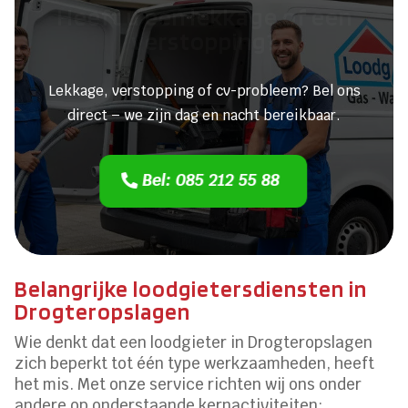
Heeft u een lekkage of een
verstopping?
Lekkage, verstopping of cv-probleem? Bel ons
direct – we zijn dag en nacht bereikbaar.
Bel: 085 212 55 88
Belangrijke loodgietersdiensten in
Drogteropslagen
Wie denkt dat een loodgieter in Drogteropslagen
zich beperkt tot één type werkzaamheden, heeft
het mis. Met onze service richten wij ons onder
andere op onderstaande kernactiviteiten: