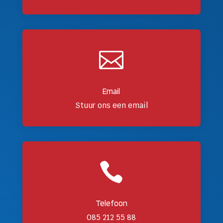

Email
Stuur ons een email

Telefoon
085 212 55 88