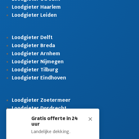
Loodgieter Haarlem
Loodgieter Leiden
Loodgieter Delft
Loodgieter Breda
Loodgieter Arnhem
Loodgieter Nijmegen
Loodgieter Tilburg
Loodgieter Eindhoven
Loodgieter Zoetermeer
Loodgieter Dordrecht
Loodgieter Rijswijk
Gratis offerte in 24
M
uur
Loodgieter Schiedam
Landelijke dekking.
Loodgieter Leidschendam