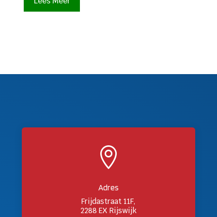
Lees Meer

Adres
Frijdastraat 11F,
2288 EX Rijswijk