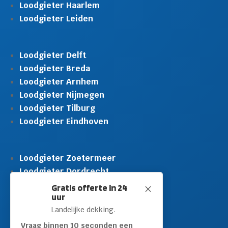
Loodgieter Haarlem
Loodgieter Leiden
Loodgieter Delft
Loodgieter Breda
Loodgieter Arnhem
Loodgieter Nijmegen
Loodgieter Tilburg
Loodgieter Eindhoven
Loodgieter Zoetermeer
Loodgieter Dordrecht
Loodgieter Rijswijk
Gratis offerte in 24
M
uur
Loodgieter Schiedam
Landelijke dekking.
Loodgieter Leidschendam
Loodgieter Hilversum
Vraag binnen 10 seconden een