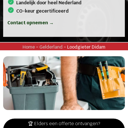
Landelijk door heel Nederland
CO-keur gecertificeerd
Contact opnemen →
Home
-
Gelderland
-
Loodgieter Didam
🏆 Elders een offerte ontvangen?