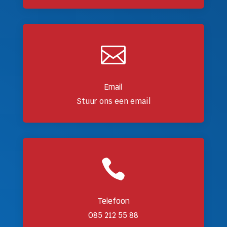

Email
Stuur ons een email

Telefoon
085 212 55 88