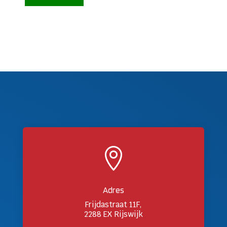

Adres
Frijdastraat 11F,
2288 EX Rijswijk