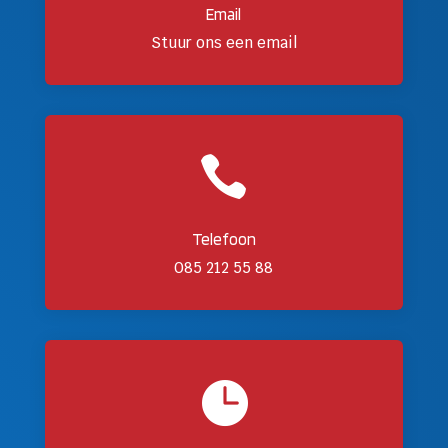
Email
Stuur ons een email

Telefoon
085 212 55 88
