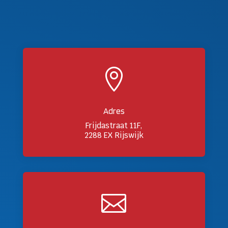

Adres
Frijdastraat 11F,
2288 EX Rijswijk
