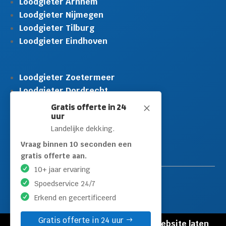
Loodgieter Arnhem
Loodgieter Nijmegen
Loodgieter Tilburg
Loodgieter Eindhoven
Loodgieter Zoetermeer
Loodgieter Dordrecht
Loodgieter Rijswijk
Gratis offerte in 24
M
uur
Loodgieter Schiedam
Landelijke dekking.
Loodgieter Leidschendam
Loodgieter Hilversum
Vraag binnen 10 seconden een
gratis offerte aan.
10+ jaar ervaring
Spoedservice 24/7
Erkend en gecertificeerd
Gratis offerte in 24 uur
© Copyright Loodgieters Kwartier |
Website laten