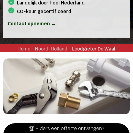
Landelijk door heel Nederland
CO-keur gecertificeerd
Contact opnemen →
Home
-
Noord-Holland
-
Loodgieter De Waal
🏆 Elders een offerte ontvangen?