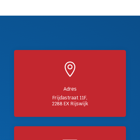

Adres
Frijdastraat 11F,
2288 EX Rijswijk