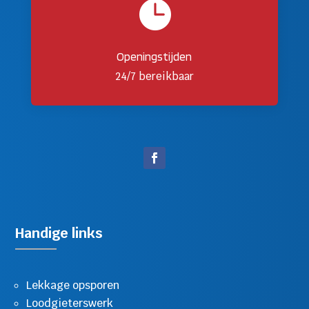

Openingstijden
24/7 bereikbaar
Handige links
Lekkage opsporen
Loodgieterswerk