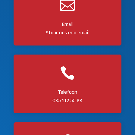

Email
Stuur ons een email

Telefoon
085 212 55 88