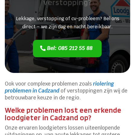
verstopping?
Lekkage, verstopping of cv-probleem? Bel ons
direct – we zijn dag en nacht bereikbaar.
Bel: 085 212 55 88
Ook voor complexe problemen zoals
riolering
problemen in Cadzand
of verstoppingen zijn wij de
betrouwbare keuze in de regio.
Welke problemen lost een erkende
loodgieter in Cadzand op?
Onze ervaren loodgieters lossen uiteenlopende
uitdagingen op, van acute lekkages tot grotere