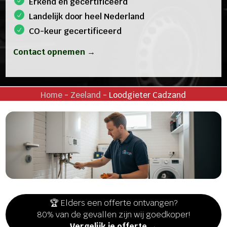
Erkend en gecertificeerd
Landelijk door heel Nederland
CO-keur gecertificeerd
Contact opnemen →
Home
-
Zeeland
-
Loodgieter Cadzand
🏆 Elders een offerte ontvangen?
80% van de gevallen zijn wij goedkoper!
Vergelijk je offerte →