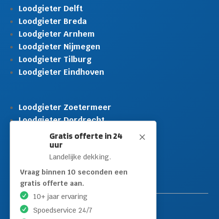
Loodgieter Delft
Loodgieter Breda
Loodgieter Arnhem
Loodgieter Nijmegen
Loodgieter Tilburg
Loodgieter Eindhoven
Loodgieter Zoetermeer
Loodgieter Dordrecht
Loodgieter Rijswijk
Gratis offerte in 24
M
uur
Loodgieter Schiedam
Landelijke dekking.
Loodgieter Leidschendam
Loodgieter Hilversum
Vraag binnen 10 seconden een
gratis offerte aan.
10+ jaar ervaring
Spoedservice 24/7