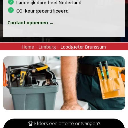
Landelijk door heel Nederland
CO-keur gecertificeerd
Contact opnemen →
Home
-
Limburg
-
Loodgieter Brunssum
🏆 Elders een offerte ontvangen?