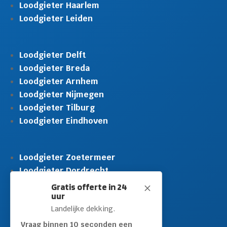
Loodgieter Haarlem
Loodgieter Leiden
Loodgieter Delft
Loodgieter Breda
Loodgieter Arnhem
Loodgieter Nijmegen
Loodgieter Tilburg
Loodgieter Eindhoven
Loodgieter Zoetermeer
Loodgieter Dordrecht
Loodgieter Rijswijk
Gratis offerte in 24
M
uur
Loodgieter Schiedam
Landelijke dekking.
Loodgieter Leidschendam
Loodgieter Hilversum
Vraag binnen 10 seconden een