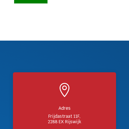

Adres
Frijdastraat 11F,
2288 EX Rijswijk