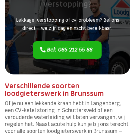
verstopping?
Lekkage, verstopping of cv-probleem? Bel ons
direct – we zijn dag en nacht bereikbaar.
Bel: 085 212 55 88
Verschillende soorten
loodgieterswerk in Brunssum
Of je nu een lekkende kraan hebt in Langenberg,
een CV-ketel storing in Schuttersveld of een
verouderde waterleiding wilt laten vervangen, wij
regelen het. Naast acute hulp kun je bij ons terecht
voor alle soorten loodgieterswerk in Brunssum –