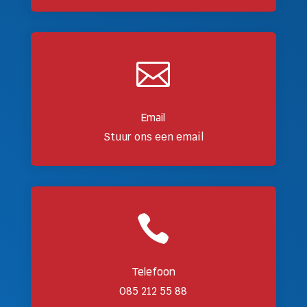

Email
Stuur ons een email

Telefoon
085 212 55 88