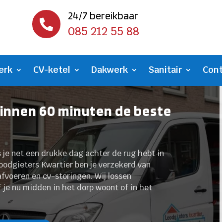
24/7 bereikbaar

085 212 55 88
erk
CV-ketel
Dakwerk
Sanitair
Con
innen 60 minuten de beste
ls je net een drukke dag achter de rug hebt in
dgieters Kwartier ben je verzekerd van
afvoeren en cv-storingen. Wij lossen
 je nu midden in het dorp woont of in het