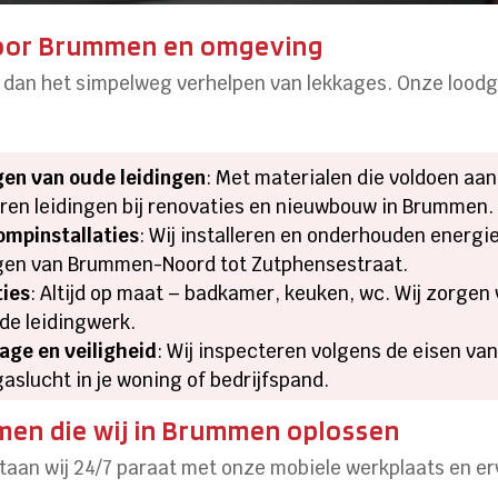
oor Brummen en omgeving
 dan het simpelweg verhelpen van lekkages. Onze lood
gen van oude leidingen
: Met materialen die voldoen a
peren leidingen bij renovaties en nieuwbouw in Brummen.
mpinstallaties
: Wij installeren en onderhouden energi
en van Brummen-Noord tot Zutphensestraat.
ties
: Altijd op maat – badkamer, keuken, wc. Wij zorge
de leidingwerk.
age en veiligheid
: Wij inspecteren volgens de eisen va
aslucht in je woning of bedrijfspand.
en die wij in Brummen oplossen
staan wij 24/7 paraat met onze mobiele werkplaats en e