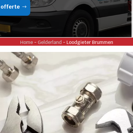
 offerte
Home
-
Gelderland
-
Loodgieter Brummen