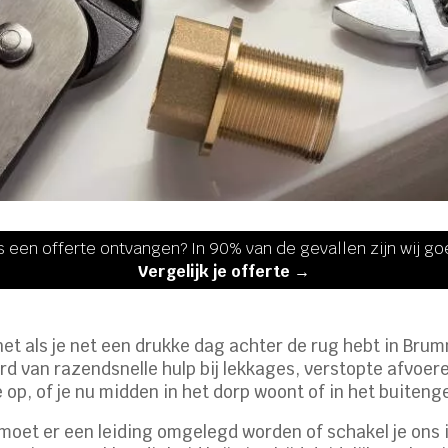
s een offerte ontvangen? In 90% van de gevallen zijn wij g
Vergelijk je offerte →
gt net als je net een drukke dag achter de rug hebt in 
rd van razendsnelle hulp bij lekkages, verstopte afvoere
p, of je nu midden in het dorp woont of in het buiteng
moet er een leiding omgelegd worden of schakel je ons 