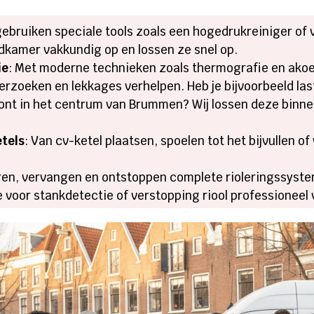
 gebruiken speciale tools zoals een hogedrukreiniger o
dkamer vakkundig op en lossen ze snel op.
ie
: Met moderne technieken zoals thermografie en akoe
erzoeken en lekkages verhelpen. Heb je bijvoorbeeld las
oont in het centrum van Brummen? Wij lossen deze binne
etels
: Van cv-ketel plaatsen, spoelen tot het bijvullen of
eren, vervangen en ontstoppen complete rioleringssystem
voor stankdetectie of verstopping riool professioneel 