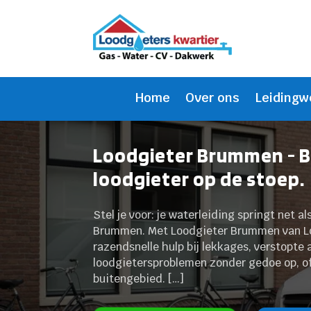
Home
Over ons
Leidingw
Loodgieter Brummen - B
loodgieter op de stoep.
Stel je voor: je waterleiding springt net a
Brummen. Met Loodgieter Brummen van Loo
razendsnelle hulp bij lekkages, verstopte 
loodgietersproblemen zonder gedoe op, of
buitengebied. […]