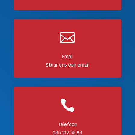

Email
Stuur ons een email

Telefoon
085 212 55 88