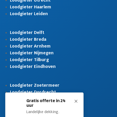
Loodgieter Utrecht
Loodgieter Haarlem
Loodgieter Leiden
Loodgieter Delft
Loodgieter Breda
Loodgieter Arnhem
Loodgieter Nijmegen
Loodgieter Tilburg
Loodgieter Eindhoven
Loodgieter Zoetermeer
Loodgieter Dordrecht
Loodgieter Rijswijk
Gratis offerte in 24
M
uur
Loodgieter Schiedam
Landelijke dekking.
Loodgieter Leidschendam