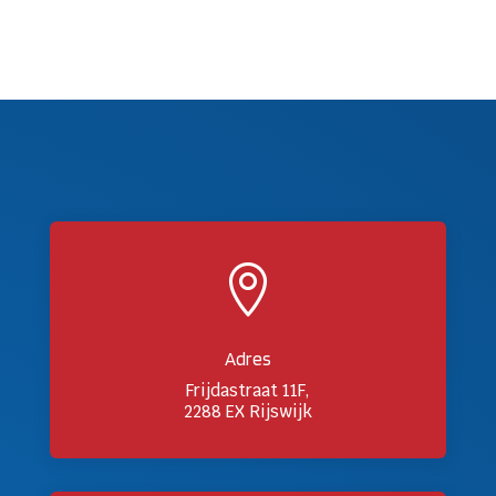

Adres
Frijdastraat 11F,
2288 EX Rijswijk