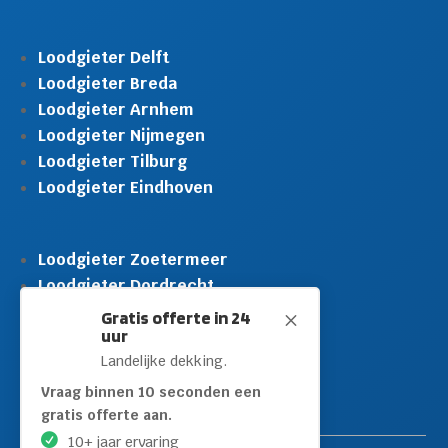
Loodgieter Delft
Loodgieter Breda
Loodgieter Arnhem
Loodgieter Nijmegen
Loodgieter Tilburg
Loodgieter Eindhoven
Loodgieter Zoetermeer
Loodgieter Dordrecht
Loodgieter Rijswijk
Gratis offerte in 24
M
uur
Loodgieter Schiedam
Landelijke dekking.
Loodgieter Leidschendam
Loodgieter Hilversum
Vraag binnen 10 seconden een
gratis offerte aan.
10+ jaar ervaring