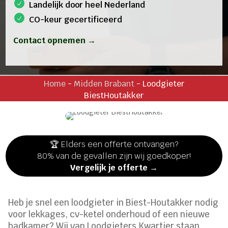
Landelijk door heel Nederland
CO-keur gecertificeerd
Contact opnemen →
Home
-
Midden Brabant
-
Loodgieter
BiestHoutakker
🏆 Elders een offerte ontvangen?
80% van de gevallen zijn wij goedkoper!
Vergelijk je offerte →
Heb je snel een loodgieter in Biest-Houtakker nodig
voor lekkages, cv-ketel onderhoud of een nieuwe
badkamer? Wij van Loodgieters Kwartier staan