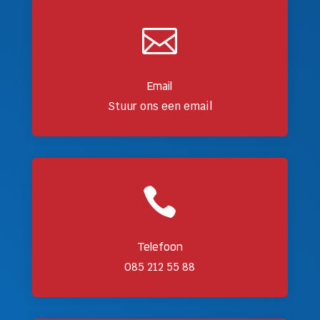

Email
Stuur ons een email

Telefoon
085 212 55 88