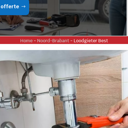
 offerte
Home
-
Noord-Brabant
-
Loodgieter Best