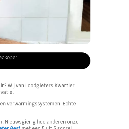
oedkoper.
air? Wij van Loodgieters Kwartier
ovatie.
g en verwarmingssystemen. Echte
nen. Nieuwsgierig hoe anderen onze
eter Best
met een 5 uit 5 score!