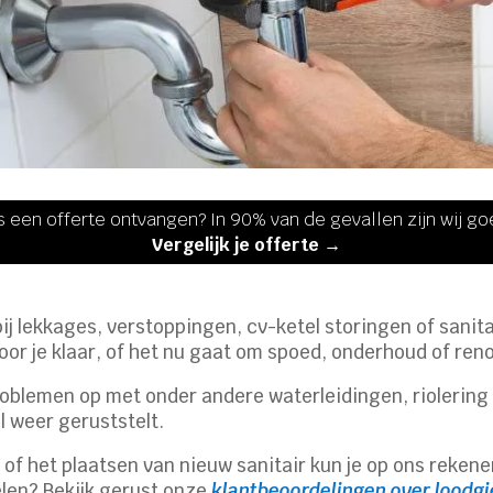
s een offerte ontvangen? In 90% van de gevallen zijn wij g
Vergelijk je offerte →
 bij lekkages, verstoppingen, cv-ketel storingen of sanit
voor je klaar, of het nu gaat om spoed, onderhoud of ren
roblemen op met onder andere waterleidingen, riolerin
el weer geruststelt.
es of het plaatsen van nieuw sanitair kun je op ons reke
elen? Bekijk gerust onze
klantbeoordelingen over loodgi