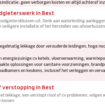
sindicatie, geen verborgen kosten en altijd achteraf i
dgieterswerk in Best
loodgietersklussen uit. Denk aan waterleiding aanlegge
veiligere installatie of het herstellen van afvoerbuizen
egelmatig lekkage door verouderde leidingen, hoge no
an energiezuinige cv ketels, vloerverwarming, warmte
kte oplossingen voor sanitaire voorzieningen, brandpr
adkamers en keukens, inclusief het verleggen en verva
f verstopping in Best
met lekkage, een verstopt riool of cv problemen, volgen
 lossen: