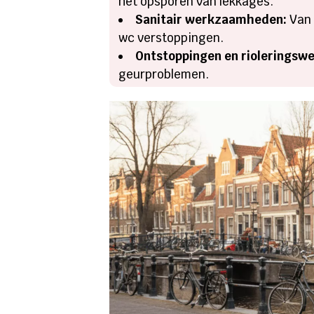
het opsporen van lekkages.
Sanitair werkzaamheden:
Van 
wc verstoppingen.
Ontstoppingen en rioleringswe
geurproblemen.