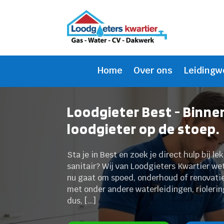
Home
Over ons
Leidingw
Loodgieter Best - Binne
loodgieter op de stoep.
Sta je in Best en zoek je direct hulp bij l
sanitair? Wij van Loodgieters Kwartier wete
nu gaat om spoed, onderhoud of renovati
met onder andere waterleidingen, rioleri
dus, […]