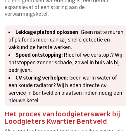
nu een gebroken waterleiding is, een defect
expansievat of een storing aan de
verwarmingsketel.
Lekkage plafond oplossen
: Geen natte muren
of plafonds meer dankzij snelle detectie en
vakkundige herstelwerken.
Spoed ontstopping
: Riool of wc verstopt? Wij
ontstoppen zonder schade, zowel in huis als bij
bedrijven.
CV storing verhelpen
: Geen warm water of
een koude radiator? Wij bieden directe cv
service in Bentveld en plaatsen indien nodig een
nieuwe ketel.
Het proces van loodgieterswerk bij
Loodgieters Kwartier Bentveld
Als jij contact opneemt met ons, pakken wij het als