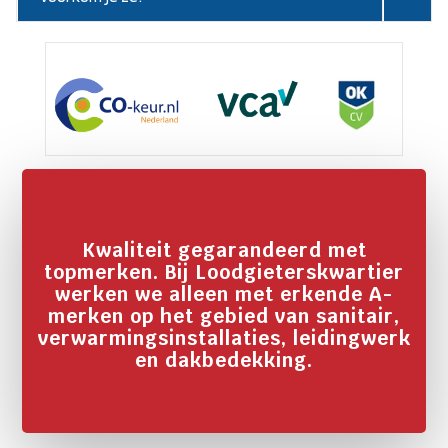
Kwaliteit gegarandeerd met
topmerken. Bij Loodgieterskwartier
werken we alleen met erkende A-
merken op het gebied van sanitair,
verwarmingsinstallaties, leidingwerk
en dakbedekking.