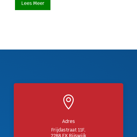
Lees Meer

Adres
Frijdastraat 11F,
2288 EX Rijswijk