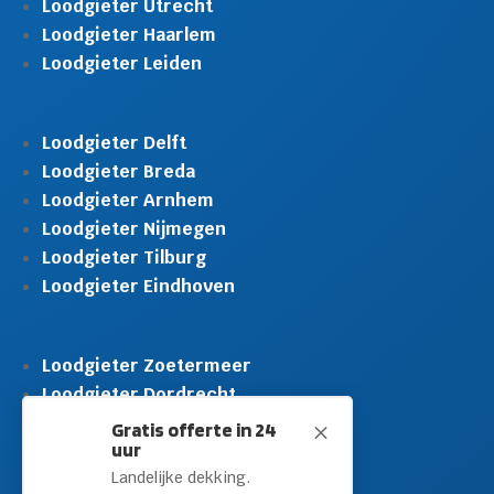
Loodgieter Utrecht
Loodgieter Haarlem
Loodgieter Leiden
Loodgieter Delft
Loodgieter Breda
Loodgieter Arnhem
Loodgieter Nijmegen
Loodgieter Tilburg
Loodgieter Eindhoven
Loodgieter Zoetermeer
Loodgieter Dordrecht
Loodgieter Rijswijk
Gratis offerte in 24
M
uur
Loodgieter Schiedam
Landelijke dekking.
Loodgieter Leidschendam