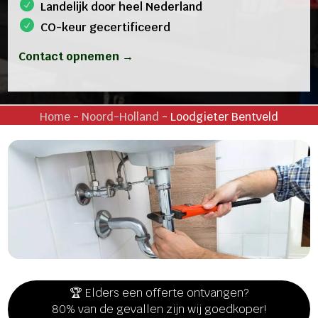
Landelijk door heel Nederland
CO-keur gecertificeerd
Contact opnemen →
Home
-
Noord-Holland
-
Loodgieter Bentveld
🏆 Elders een offerte ontvangen?
80% van de gevallen zijn wij goedkoper!