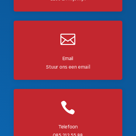

Email
Stuur ons een email

Telefoon
085 212 55 88