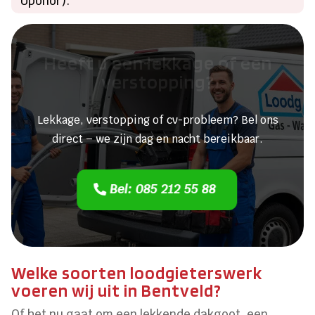
Uponor).
Heeft u een lekkage of een
verstopping?
Lekkage, verstopping of cv-probleem? Bel ons
direct – we zijn dag en nacht bereikbaar.
Bel: 085 212 55 88
Welke soorten loodgieterswerk
voeren wij uit in Bentveld?
Of het nu gaat om een lekkende dakgoot, een