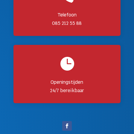
Telefoon
085 212 55 88

Openingstijden
24/7 bereikbaar