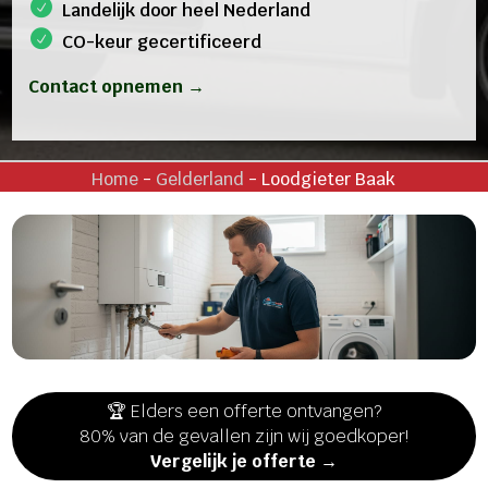
Landelijk door heel Nederland
CO-keur gecertificeerd
Contact opnemen →
Home
-
Gelderland
-
Loodgieter Baak
🏆 Elders een offerte ontvangen?
80% van de gevallen zijn wij goedkoper!
Vergelijk je offerte →