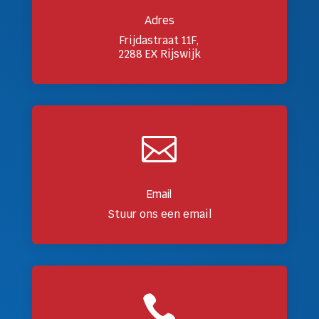
Adres
Frijdastraat 11F,
2288 EX Rijswijk

Email
Stuur ons een email
