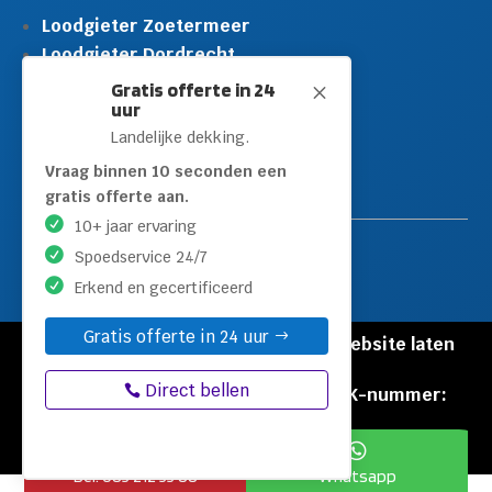
Loodgieter Zoetermeer
Loodgieter Dordrecht
Loodgieter Rijswijk
Gratis offerte in 24
M
uur
Loodgieter Schiedam
Landelijke dekking.
Loodgieter Leidschendam
Loodgieter Hilversum
Vraag binnen 10 seconden een
gratis offerte aan.
10+ jaar ervaring
Spoedservice 24/7
Erkend en gecertificeerd
Gratis offerte in 24 uur
© Copyright Loodgieters Kwartier |
Website laten
maken door Flexamedia
Direct bellen
Privacyverklaring
|
Disclaimer
|
KVK-nummer:
60471840


Bel: 085 212 55 88
Whatsapp