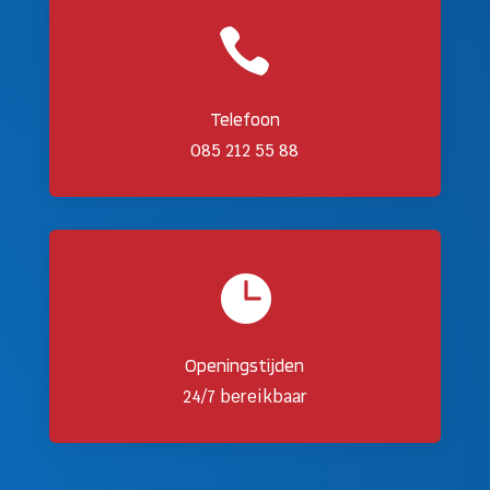

Telefoon
085 212 55 88

Openingstijden
24/7 bereikbaar