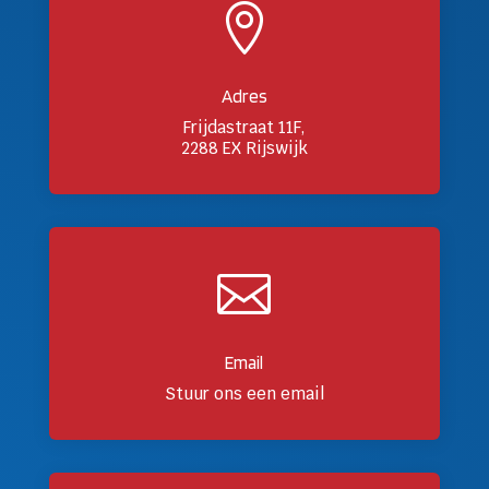

Adres
Frijdastraat 11F,
2288 EX Rijswijk

Email
Stuur ons een email