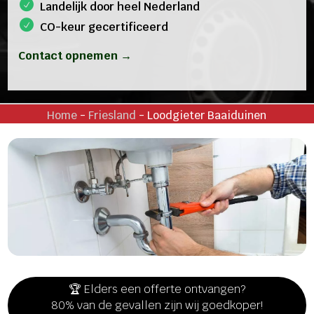
Landelijk door heel Nederland
CO-keur gecertificeerd
Contact opnemen →
Home
-
Friesland
-
Loodgieter Baaiduinen
🏆 Elders een offerte ontvangen?
80% van de gevallen zijn wij goedkoper!