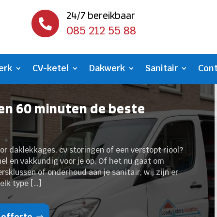
24/7 bereikbaar

085 212 55 88
erk
CV-ketel
Dakwerk
Sanitair
Con
nen 60 minuten de beste
or daklekkages, cv storingen of een verstopt riool?
nel en vakkundig voor je op. Of het nu gaat om
rsklussen of onderhoud aan je sanitair, wij zijn er
elk type […]
 offerte