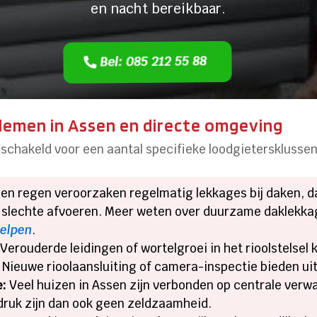
en nacht bereikbaar.
Bel: 085 212 55 88
lemen in Assen en directe omgeving
eschakeld voor een aantal specifieke loodgieterskluss
en regen veroorzaken regelmatig lekkages bij daken, da
f slechte afvoeren. Meer weten over duurzame daklekka
helpen
.
Verouderde leidingen of wortelgroei in het rioolstelsel 
Nieuwe rioolaansluiting of camera-inspectie bieden ui
e:
Veel huizen in Assen zijn verbonden op centrale verw
rdruk zijn dan ook geen zeldzaamheid.