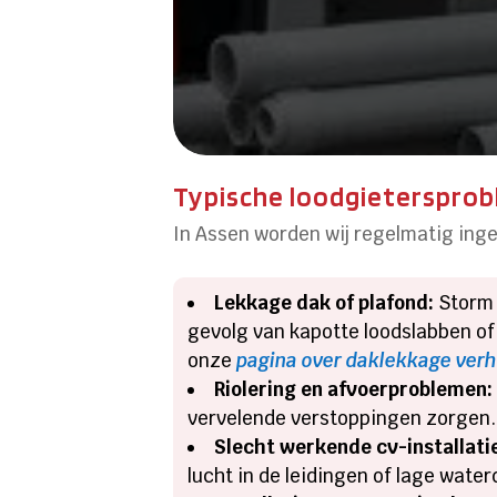
Typische loodgietersprob
In Assen worden wij regelmatig ing
Lekkage dak of plafond:
Storm 
gevolg van kapotte loodslabben o
onze
pagina over daklekkage ver
Riolering en afvoerproblemen:
vervelende verstoppingen zorgen. 
Slecht werkende cv-installati
lucht in de leidingen of lage wate