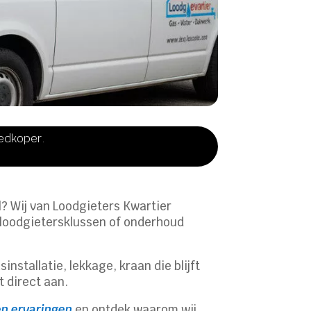
oedkoper.
l? Wij van Loodgieters Kwartier
, loodgietersklussen of onderhoud
nstallatie, lekkage, kraan die blijft
 direct aan.
en ervaringen
en ontdek waarom wij