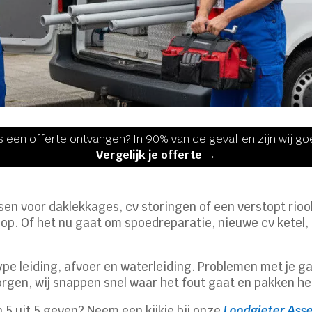
s een offerte ontvangen? In 90% van de gevallen zijn wij g
Vergelijk je offerte →
sen voor daklekkages, cv storingen of een verstopt rioo
e op. Of het nu gaat om spoedreparatie, nieuwe cv ketel
e leiding, afvoer en waterleiding. Problemen met je gasi
gen, wij snappen snel waar het fout gaat en pakken het
 5 uit 5 geven? Neem een kijkje bij onze
Loodgieter Ass