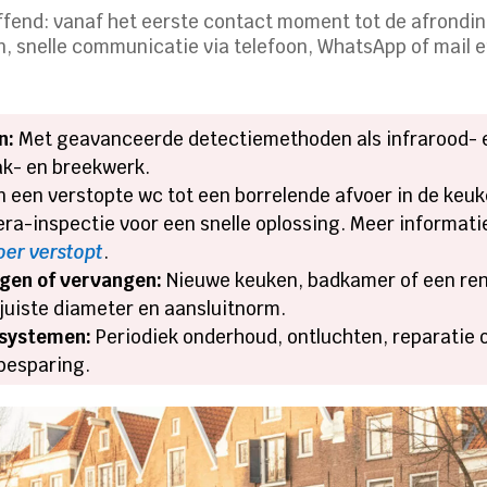
fend: vanaf het eerste contact moment tot de afronding 
snelle communicatie via telefoon, WhatsApp of mail en 
n:
Met geavanceerde detectiemethoden als infrarood- e
ak- en breekwerk.
 een verstopte wc tot een borrelende afvoer in de keuk
a-inspectie voor een snelle oplossing. Meer informati
oer verstopt
.
ggen of vervangen:
Nieuwe keuken, badkamer of een ren
 juiste diameter en aansluitnorm.
ssystemen:
Periodiek onderhoud, ontluchten, reparatie 
besparing.