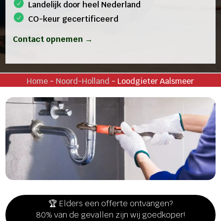
Landelijk door heel Nederland
CO-keur gecertificeerd
Contact opnemen →
Home
-
Noord-Holland
-
Loodgieter Aalsmeer
🏆 Elders een offerte ontvangen?
80% van de gevallen zijn wij goedkoper!