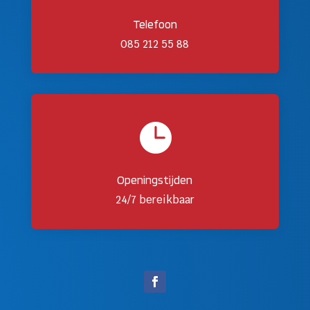
Telefoon
085 212 55 88

Openingstijden
24/7 bereikbaar