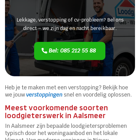
verstopping?
Lekkage, verstopping of cv-probleem? Bel ons
direct – we zijn dag en nacht bereikbaar.
Bel: 085 212 55 88
Heb je te maken met een verstopping? Bekijk hoe
we jouw
verstoppingen
snel en voordelig oplossen.
Meest voorkomende soorten
loodgieterswerk in Aalsmeer
In Aalsmeer zijn bepaalde loodgietersproblemen
typisch door het woningaanbod en het lokale