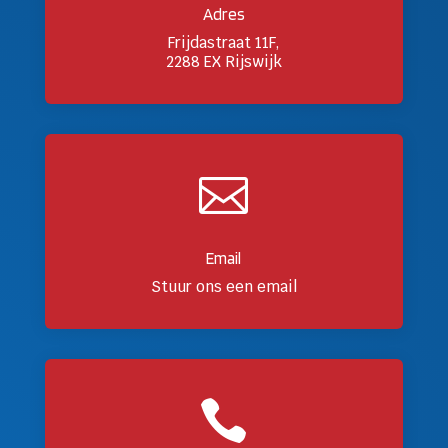
Adres
Frijdastraat 11F,
2288 EX Rijswijk

Email
Stuur ons een email
