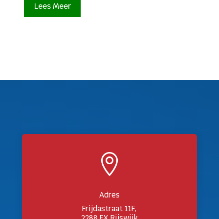
Lees Meer

Adres
Frijdastraat 11F,
2288 EX Rijswijk