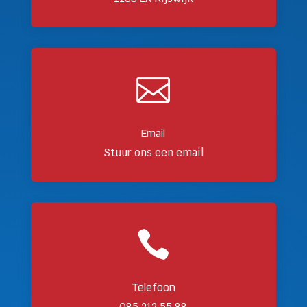

Email
Stuur ons een email

Telefoon
085 212 55 88