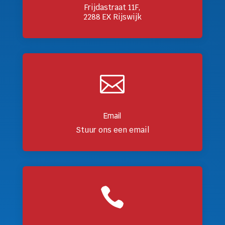
Frijdastraat 11F,
2288 EX Rijswijk

Email
Stuur ons een email
