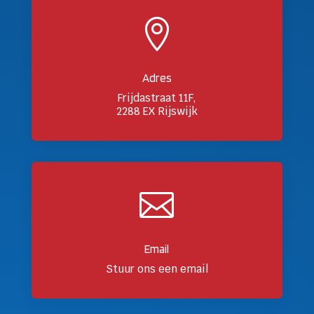

Adres
Frijdastraat 11F,
2288 EX Rijswijk

Email
Stuur ons een email