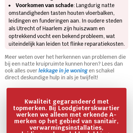
Voorkomen van schade
: Langdurig natte
omstandigheden tasten houten vloerbalken,
leidingen en funderingen aan. In oudere steden
als Utrecht of Haarlem zijn huiszwam en
optrekkend vocht een bekend probleem, wat
uiteindelijk kan leiden tot flinke reparatiekosten.
Meer weten over het herkennen van problemen die
bij een natte kruipruimte kunnen horen? Lees dan
ook alles over
lekkage in je woning
en schakel
direct deskundige hulp in als je twijfelt!
Kwaliteit gegarandeerd met
topmerken. Bij Loodgieterskwartier
werken we alleen met erkende A-
merken op het gebied van sanitair,
verwarmingsinstallaties,