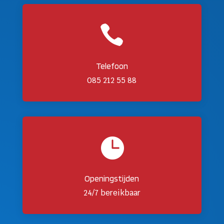

Telefoon
085 212 55 88

Openingstijden
24/7 bereikbaar