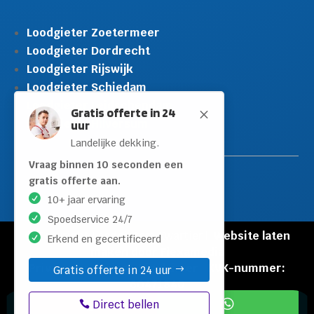
Loodgieter Zoetermeer
Loodgieter Dordrecht
Loodgieter Rijswijk
Gratis offerte in 24
M
uur
Loodgieter Schiedam
Landelijke dekking.
Loodgieter Leidschendam
Loodgieter Hilversum
Vraag binnen 10 seconden een
gratis offerte aan.
10+ jaar ervaring
Spoedservice 24/7
Erkend en gecertificeerd
Gratis offerte in 24 uur
© Copyright Loodgieters Kwartier |
Website laten
maken door Flexamedia
Direct bellen
Privacyverklaring
|
Disclaimer
|
KVK-nummer:
60471840

