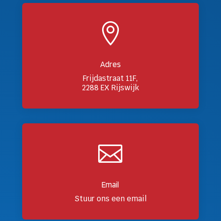

Adres
Frijdastraat 11F,
2288 EX Rijswijk

Email
Stuur ons een email