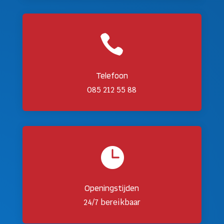

Telefoon
085 212 55 88

Openingstijden
24/7 bereikbaar