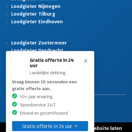
Loodgieter Nijmegen
Loodgieter Tilburg
Loodgieter Eindhoven
Loodgieter Zoetermeer
Loodgieter Dordrecht
Loodgieter Rijswijk
Gratis offerte in 24
M
uur
Loodgieter Schiedam
Landelijke dekking.
Loodgieter Leidschendam
Loodgieter Hilversum
Vraag binnen 10 seconden een
gratis offerte aan.
10+ jaar ervaring
Spoedservice 24/7
Erkend en gecertificeerd
Gratis offerte in 24 uur
© Copyright Loodgieters Kwartier |
Website laten