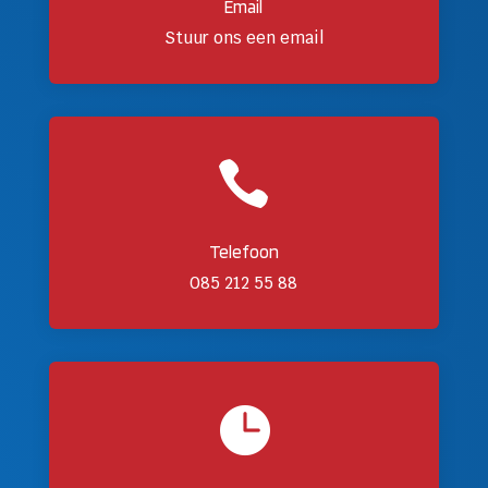
Email
Stuur ons een email

Telefoon
085 212 55 88
