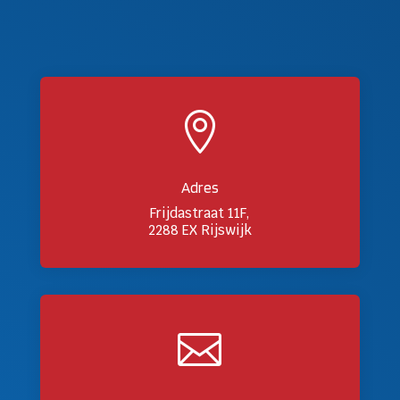

Adres
Frijdastraat 11F,
2288 EX Rijswijk
