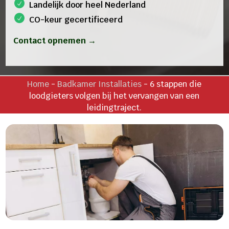
Landelijk door heel Nederland
CO-keur gecertificeerd
Contact opnemen →
Home
-
Badkamer Installaties
-
6 stappen die
loodgieters volgen bij het vervangen van een
leidingtraject.