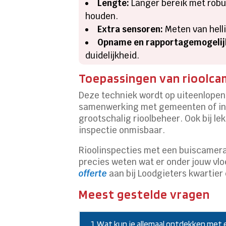
Lengte:
Langer bereik met robu
houden.
Extra sensoren:
Meten van hell
Opname en rapportagemogelij
duidelijkheid.
Toepassingen van rioolcam
Deze techniek wordt op uiteenlopend
samenwerking met gemeenten of ing
grootschalig rioolbeheer. Ook bij l
inspectie onmisbaar.
Rioolinspecties met een buiscamera 
precies weten wat er onder jouw vl
offerte
aan bij Loodgieters kwartier 
Meest gestelde vragen
1. Wat kun je allemaal ontdekken met 