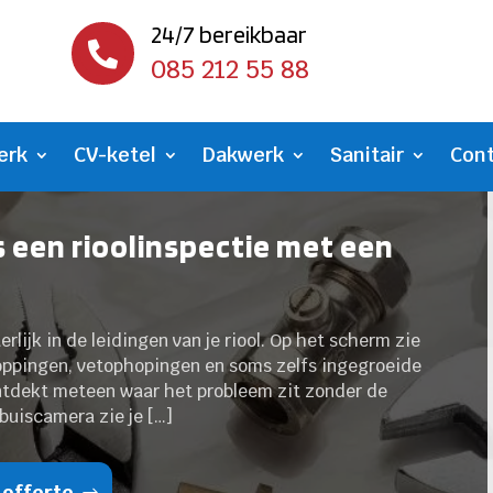
24/7 bereikbaar

085 212 55 88
erk
CV-ketel
Dakwerk
Sanitair
Con
ns een rioolinspectie met een
terlijk in de leidingen van je riool. Op het scherm zie
stoppingen, vetophopingen en soms zelfs ingegroeide
ontdekt meteen waar het probleem zit zonder de
 buiscamera zie je […]
 offerte