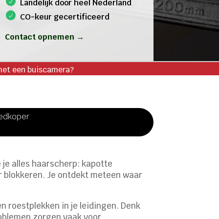
Landelijk door heel Nederland
CO-keur gecertificeerd
Contact opnemen →
 met een buiscamera?
oedkoper.
ie je alles haarscherp: kapotte
r blokkeren. Je ontdekt meteen waar
 roestplekken in je leidingen. Denk
problemen zorgen vaak voor