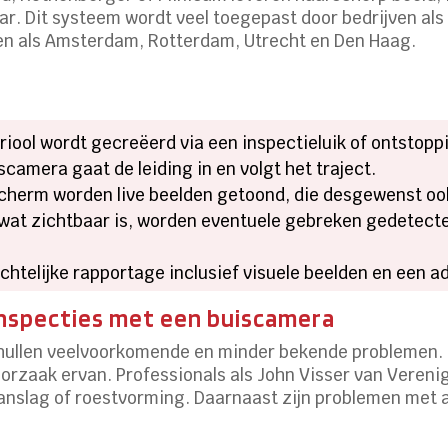
r. Dit systeem wordt veel toegepast door bedrijven als 
eden als Amsterdam, Rotterdam, Utrecht en Den Haag.
riool wordt gecreëerd via een inspectieluik of ontstopp
scamera gaat de leiding in en volgt het traject.
cherm worden live beelden getoond, die desgewenst o
wat zichtbaar is, worden eventuele gebreken gedetecte
ichtelijke rapportage inclusief visuele beelden en een
inspecties met een buiscamera
ullen veelvoorkomende en minder bekende problemen. J
orzaak ervan. Professionals als John Visser van Veren
anslag of roestvorming. Daarnaast zijn problemen met a