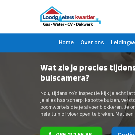
Home
Over ons
Leidingw
Wat zie je precies tijde
buiscamera?
Nou, tijdens zo’n inspectie kijk je echt let
je alles haarscherp: kapotte buizen, ver
boomwortels die je afvoer blokkeren. Je 
hele tuin of vloer open te breken. Met een
085 212 55 88
Gratis