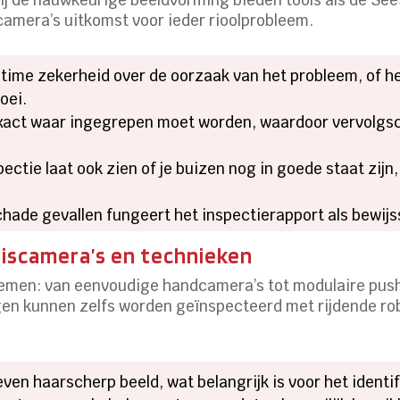
camera’s uitkomst voor ieder rioolprobleem.
o-time zekerheid over de oorzaak van het probleem, of h
oei.
xact waar ingegrepen moet worden, waardoor vervolgs
ectie laat ook zien of je buizen nog in goede staat zij
chade gevallen fungeert het inspectierapport als bewijs
uiscamera’s en technieken
stemen: van eenvoudige handcamera’s tot modulaire pu
gen kunnen zelfs worden geïnspecteerd met rijdende ro
en haarscherp beeld, wat belangrijk is voor het identif