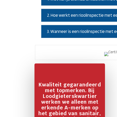
2. Hoe werkt een rioolinspectie met e
3. Wanneer is een rioolinspectie met
Kwaliteit gegarandeerd
met topmerken. Bij
Loodgieterskwartier
werken we alleen met
erkende A-merken op
het gebied van sanitair,