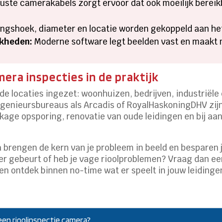
uste camerakabels zorgt ervoor dat ook moeilijk berei
ingshoek, diameter en locatie worden gekoppeld aan he
kheden:
Moderne software legt beelden vast en maakt
era inspecties in de praktijk
e locaties ingezet: woonhuizen, bedrijven, industriële 
enieursbureaus als Arcadis of RoyalHaskoningDHV zijn 
ekkage opsporing, renovatie van oude leidingen en bij aa
brengen de kern van je probleem in beeld en besparen j
oer gebeurt of heb je vage rioolproblemen? Vraag dan 
en ontdek binnen no-time wat er speelt in jouw leidinge
een rioolinspectie camera?