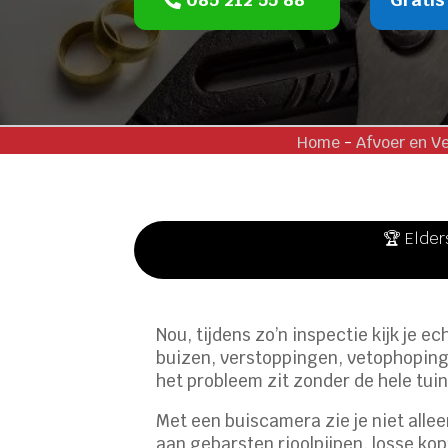
Home
-
Afvoer en V
🏆 Elder
Nou, tijdens zo’n inspectie kijk je ec
buizen, verstoppingen, vetophoping
het probleem zit zonder de hele tuin
Met een buiscamera zie je niet alle
aan gebarsten rioolpijpen, losse kop