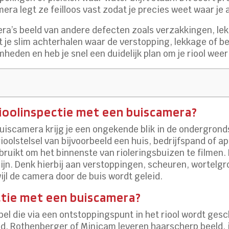
era legt ze feilloos vast zodat je precies weet waar je 
’s beeld van andere defecten zoals verzakkingen, lek
 je slim achterhalen waar de verstopping, lekkage of b
den en heb je snel een duidelijk plan om je riool weer 
 rioolinspectie met een buiscamera?
uiscamera krijg je een ongekende blik in de ondergronds
et rioolstelsel van bijvoorbeeld een huis, bedrijfspand o
ruikt om het binnenste van rioleringsbuizen te filmen.
zijn. Denk hierbij aan verstoppingen, scheuren, wortelgr
wijl de camera door de buis wordt geleid.
ctie met een buiscamera?
bel die via een ontstoppingspunt in het riool wordt ges
, Rothenberger of Minicam leveren haarscherp beeld, 