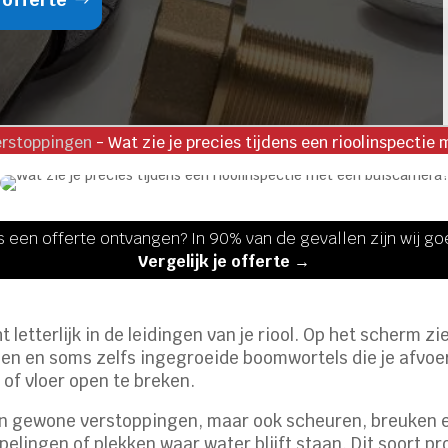
erstoppingen
-
Wat zie je precies tijdens een rioolinspectie
s een offerte ontvangen? In 90% van de gevallen zijn wij g
Vergelijk je offerte →
ht letterlijk in de leidingen van je riool. Op het scherm z
en en soms zelfs ingegroeide boomwortels die je afvoe
 of vloer open te breken.
en gewone verstoppingen, maar ook scheuren, breuken en
pelingen of plekken waar water blijft staan. Dit soort 