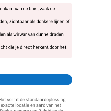
nenkant van de buis, vaak de
en, zichtbaar als donkere lijnen of
den als wirwar van dunne draden
cht die je direct herkent door het
 Het vormt de standaardoplossing
 exacte locatie en aard van het
eeSnake-camera van Ridgid en de