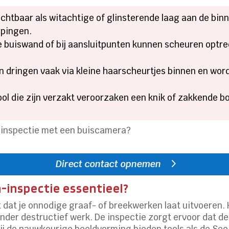
ichtbaar als witachtige of glinsterende laag aan de bin
ppingen.
 buiswand of bij aansluitpunten kunnen scheuren optred
 dringen vaak via kleine haarscheurtjes binnen en wor
ool die zijn verzakt veroorzaken een knik of zakkende bo
Direct contact opnemen
-inspectie essentieel?
dat je onnodige graaf- of breekwerken laat uitvoeren.
nder destructief werk. De inspectie zorgt ervoor dat de
zij de nauwkeurige beeldvorming bieden tools als de S